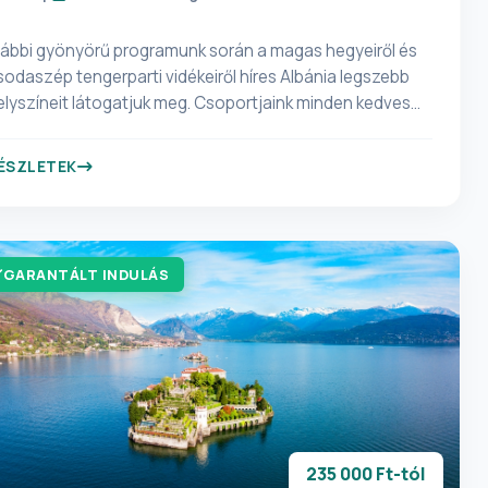
lábbi gyönyörű programunk során a magas hegyeiről és
sodaszép tengerparti vidékeiről híres Albánia legszebb
elyszíneit látogatjuk meg. Csoportjaink minden kedves
észtvevője saját belátása és vérmérséklete szerint
álaszthat, hogy az aktív kikapcsolódásnak vagy a
ÉSZLETEK
ihentető tengerparti időtöltésnek szenteli az itt eltöltött
apokat! Jöjjön velünk, és ismerje meg Albánia különleges
örténelmi emlékhelyeit és napsütötte, homokos
partját! <b>Útlevélhasználat! A PROGRAMON VALÓ
GARANTÁLT INDULÁS
ÉSZVÉTEL ÉRVÉNYES ÚTLEVÉL VAGY KÁRTYÁS SZEMÉLYI
GAZOLVÁNY BIRTOKÁBAN LEHETSÉGES, MELYNEK
RVÉNYESNEK KELL LENNIE A HAZAÉRKEZÉST KÖVETŐ 3
G! KÉRJÜK A NEVEK PONTOSÍTÁSÁT AZ
TLEVÉL/SZEMÉLYI IGAZOLVÁNY SZERINT! (Az ebből eredő
oblémák az utas(okat) terheli!) KÜLFÖLDI
LLAMPOLGÁROK EGYÉNILEG INTÉZIK AZ EGYES
RSZÁGOKBA TÖRTÉNŐ BEUTAZÁSHOZ SZÜKSÉGES
235 000 Ft-tól