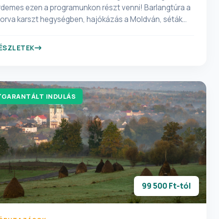
rdemes ezen a programunkon részt venni! Barlangtúra a
orva karszt hegységben, hajókázás a Moldván, séták
esky Krumlovban…és még megannyi felejthetetlen
illanatokkal biztosít feledhetetlen élményeket ezen
ÉSZLETEK
rogramunk. A pompázatos, ma is épségben fennmaradt
astélyokat látogatjuk, ahol történelmünk eseményei is
egelevenednek! Tartalmas kirándulás vár Önre Dél-
ohémiában! Tartson velünk!
GARANTÁLT INDULÁS
99 500 Ft-tól