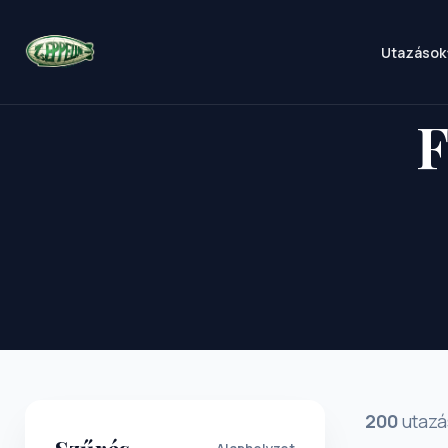
Utazások
F
200
utazá