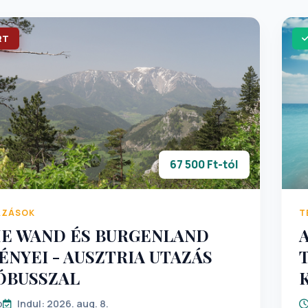
RT
67 500 Ft-tól
AZÁSOK
T
E WAND ÉS BURGENLAND
NYEI - AUSZTRIA UTAZÁS
ÓBUSSZAL
p
Indul: 2026. aug. 8.