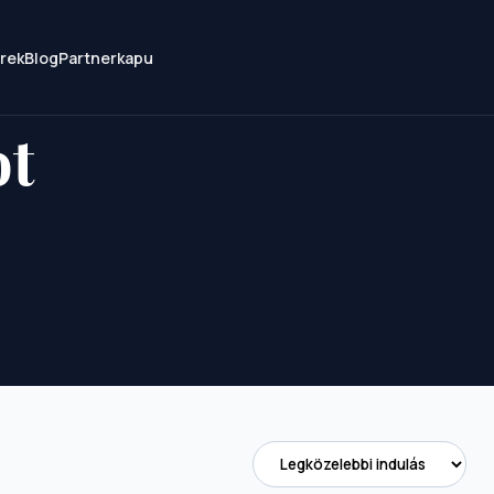
írek
Blog
Partnerkapu
ot