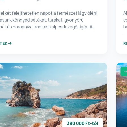
el két felejthetetlen napot a természet lágy ölén!
A
lásunk könnyed sétákat, túrákat, gyönyörű
c
t és harapnivalóan friss alpesi levegőt ígér! A
h
n eltöltött idő igazi enyhülést hoz a városi
r
n. A szurdokvölgyek kellemes, félhomályos
v
TEK
R
rája, a Myrafalle vízesés felemelő látványa, a
p
en kilátás a Skywalk-ról mind a csodás, tartalmas
n
e. Élménydús programunk minden korosztály
t
 tartogat meglepetéseket, élményeket!
tenger
R
I
É
HÓNAPI
Ú
pr
Á
O
390 000 Ft-tól