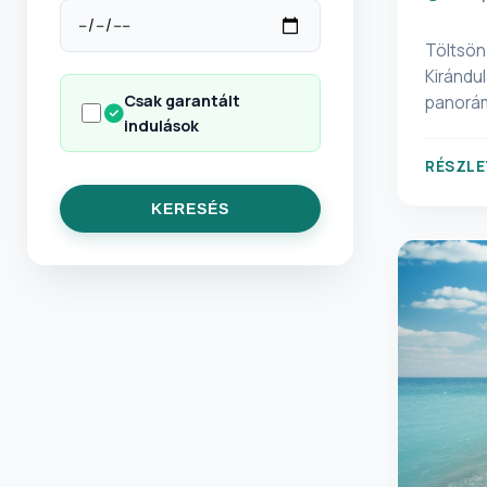
Töltsön 
Kirándu
Csak garantált
panorámá
indulások
hegyekbe
melegbe
RÉSZLE
atmoszfé
hihetetl
KERESÉS
út rész
számára