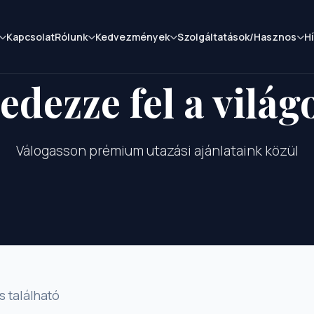
Kapcsolat
Rólunk
Kedvezmények
Szolgáltatások/Hasznos
H
edezze fel a világ
Válogasson prémium utazási ajánlataink közül
s található