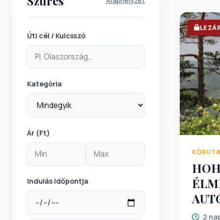
Szűrés
Alaphelyzet
LEZÁ
Úti cél / Kulcsszó
Kategória
Ár (Ft)
KÖRUT
HOH
ÉLMÉ
Indulás időpontja
AUT
2 na