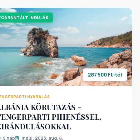
GARANTÁLT INDULÁS
287 500 Ft-tól
ENGERPARTI NYARALÁS
ALBÁNIA KÖRUTAZÁS -
TENGERPARTI PIHENÉSSEL,
KIRÁNDULÁSOKKAL
9 nap
Indul: 2026. aug. 8.