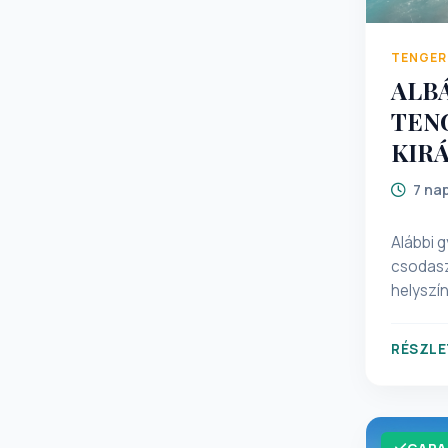
TENGER
ALB
TEN
KIR
7 na
Alábbi 
csodaszé
helyszí
résztvev
választ
RÉSZLE
pihentet
napokat!
történe
tengerp