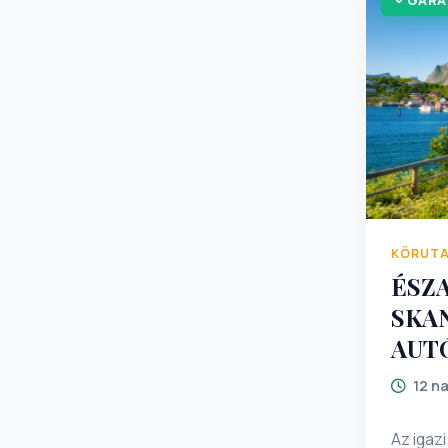
GARA
KÖRUT
ÉSZ
SKA
AUT
12 n
Az igaz