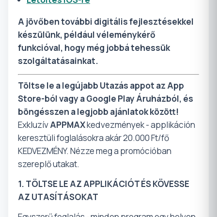
A jövőben további digitális fejlesztésekkel
készülünk, például
véleménykérő
funkcióval
, hogy még jobbá tehessük
szolgáltatásainkat.
Töltse le a legújabb Utazás appot az App
Store-ból vagy a Google Play Áruházból, és
böngésszen a legjobb ajánlatok között!
Exkluzív
APPMAX
kedvezmények - applikáción
keresztüli foglalásokra akár 20.000 Ft/fő
KEDVEZMÉNY. Nézze meg a promócióban
szereplő utakat.
1. TÖLTSE LE AZ APPLIKÁCIÓT ÉS KÖVESSE
AZ UTASÍTÁSOKAT
Egyszerű foglalás –minden program egy helyen