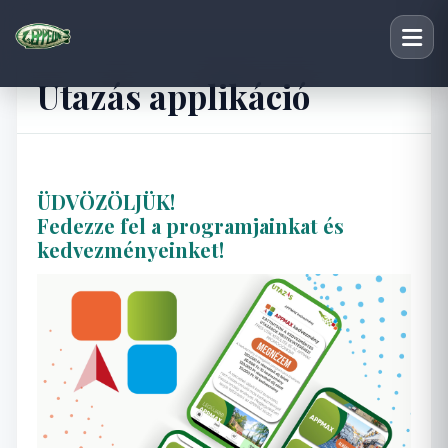
Utazás applikáció
ÜDVÖZÖLJÜK!
Fedezze fel a programjainkat és
kedvezményeinket!