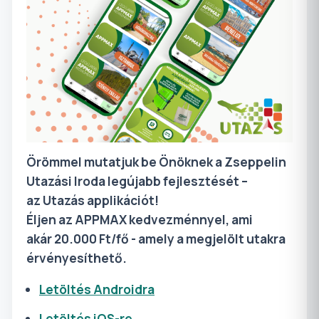
Örömmel mutatjuk be Önöknek a Zseppelin
Utazási Iroda legújabb fejlesztését –
az
Utazás
applikációt!
Éljen az APPMAX kedvezménnyel, ami
akár 20.000 Ft/fő - amely a megjelölt utakra
érvényesíthető.
Letöltés Androidra
Letöltés iOS-re