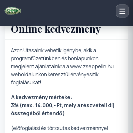
Online kedvezmény
Azon Utasaink vehetik igénybe, akik a
programfüzetünkben és honlapunkon
megjelent ajánlatainkra a www.zseppelin.hu
weboldalunkon keresztül érvényesítik
foglalásukat!
A kedvezmény mértéke:
3% (max. 14.000,- Ft, mely a részvételi díj
összegéből értendő)
(előfoglalási és törzsutas kedvezménnyel