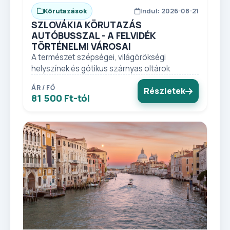
Körutazások
Indul: 2026-08-21
SZLOVÁKIA KÖRUTAZÁS
AUTÓBUSSZAL - A FELVIDÉK
TÖRTÉNELMI VÁROSAI
A természet szépségei, világörökségi
helyszínek és gótikus szárnyas oltárok
ÁR / FŐ
Részletek
81 500 Ft-tól