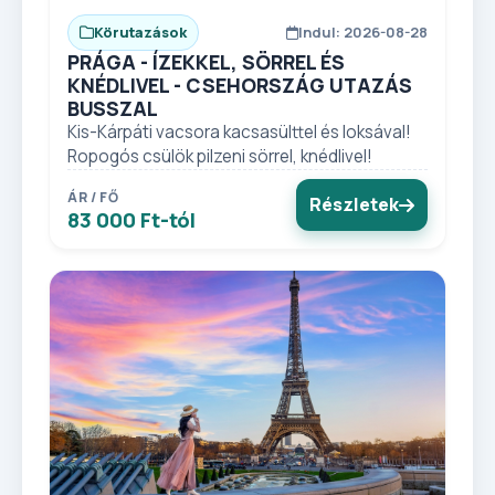
Körutazások
Indul: 2026-08-28
PRÁGA - ÍZEKKEL, SÖRREL ÉS
KNÉDLIVEL - CSEHORSZÁG UTAZÁS
BUSSZAL
Kis-Kárpáti vacsora kacsasülttel és loksával!
Ropogós csülök pilzeni sörrel, knédlivel!
ÁR / FŐ
Részletek
83 000 Ft-tól