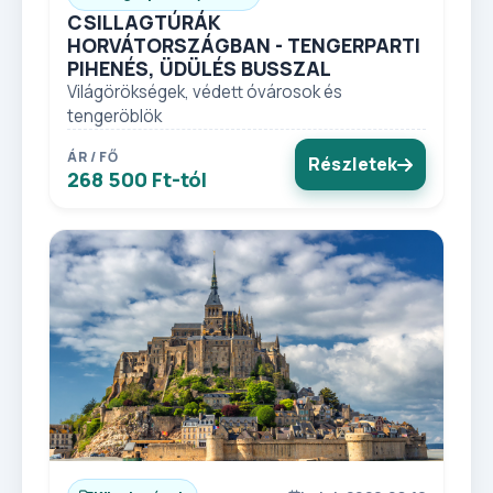
CSILLAGTÚRÁK
HORVÁTORSZÁGBAN - TENGERPARTI
PIHENÉS, ÜDÜLÉS BUSSZAL
Világörökségek, védett óvárosok és
tengeröblök
ÁR / FŐ
Részletek
268 500 Ft-tól