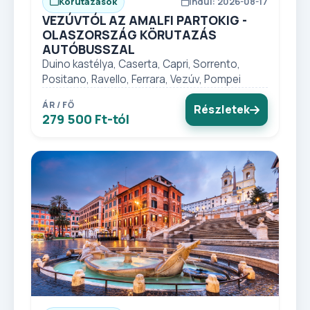
Körutazások
Indul: 2026-08-17
VEZÚVTÓL AZ AMALFI PARTOKIG -
OLASZORSZÁG KÖRUTAZÁS
AUTÓBUSSZAL
Duino kastélya, Caserta, Capri, Sorrento,
Positano, Ravello, Ferrara, Vezúv, Pompei
ÁR / FŐ
Részletek
279 500 Ft-tól