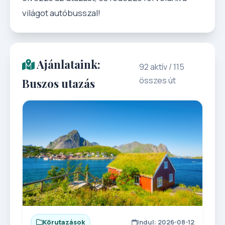
világot autóbusszal!
Ajánlataink:
92 aktív / 115
összes út
Buszos utazás
Körutazások
Indul: 2026-08-12