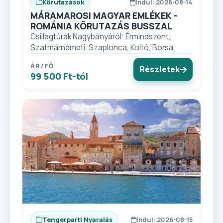
Körutazások
Indul: 2026-08-14
MÁRAMAROSI MAGYAR EMLÉKEK -
ROMÁNIA KÖRUTAZÁS BUSSZAL
Csillagtúrák Nagybányáról: Érmindszent,
Szatmárnémeti, Szaplonca, Koltó, Borsa
ÁR / FŐ
Részletek
99 500 Ft-tól
Tengerparti Nyaralás
Indul: 2026-08-15