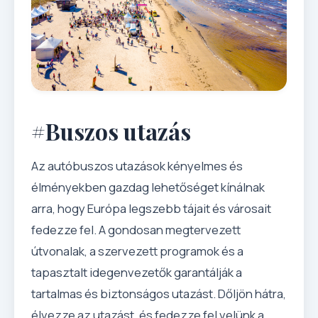
#Buszos utazás
Az autóbuszos utazások kényelmes és
élményekben gazdag lehetőséget kínálnak
arra, hogy Európa legszebb tájait és városait
fedezze fel. A gondosan megtervezett
útvonalak, a szervezett programok és a
tapasztalt idegenvezetők garantálják a
tartalmas és biztonságos utazást. Dőljön hátra,
élvezze az utazást, és fedezze fel velünk a