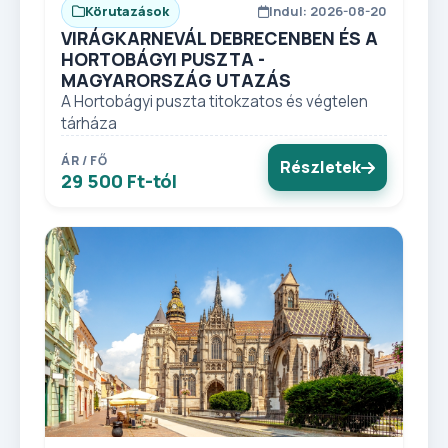
Körutazások
Indul: 2026-08-20
VIRÁGKARNEVÁL DEBRECENBEN ÉS A
HORTOBÁGYI PUSZTA -
MAGYARORSZÁG UTAZÁS
A Hortobágyi puszta titokzatos és végtelen
tárháza
ÁR / FŐ
Részletek
29 500 Ft-tól