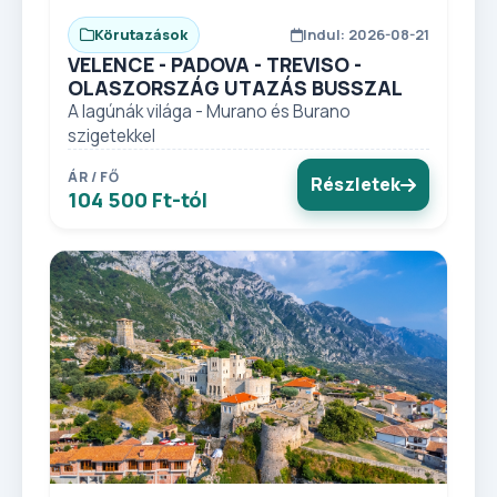
Körutazások
Indul: 2026-08-21
VELENCE - PADOVA - TREVISO -
OLASZORSZÁG UTAZÁS BUSSZAL
A lagúnák világa - Murano és Burano
szigetekkel
ÁR / FŐ
Részletek
104 500 Ft-tól