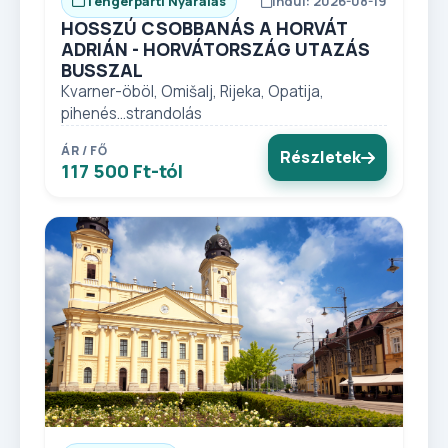
Tengerparti Nyaralás
Indul: 2026-08-19
HOSSZÚ CSOBBANÁS A HORVÁT
ADRIÁN - HORVÁTORSZÁG UTAZÁS
BUSSZAL
Kvarner-öböl, Omišalj, Rijeka, Opatija,
pihenés...strandolás
ÁR / FŐ
Részletek
117 500 Ft-tól