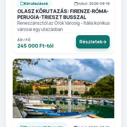
Körutazások
Indul: 2026-08-18
OLASZ KÖRUTAZÁS: FIRENZE-RÓMA-
PERUGIA-TRIESZT BUSSZAL
Reneszánsztól az Örök Városig – Itália ikonikus
városai egy utazásban
ÁR / FŐ
Részletek
245 000 Ft-tól