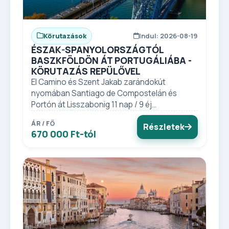
Körutazások
Indul: 2026-08-19
ÉSZAK-SPANYOLORSZÁGTÓL
BASZKFÖLDÖN ÁT PORTUGÁLIÁBA -
KÖRUTAZÁS REPÜLŐVEL
El Camino és Szent Jakab zarándokút
nyomában Santiago de Compostelán és
Portón át Lisszabonig 11 nap / 9 éj...
ÁR / FŐ
Részletek
670 000 Ft-tól