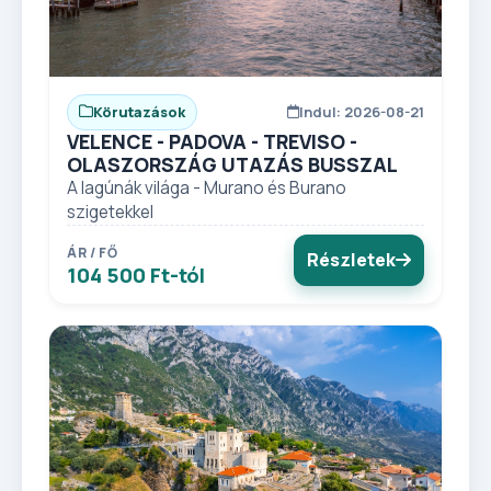
Körutazások
Indul: 2026-08-21
VELENCE - PADOVA - TREVISO -
OLASZORSZÁG UTAZÁS BUSSZAL
A lagúnák világa - Murano és Burano
szigetekkel
ÁR / FŐ
Részletek
104 500 Ft-tól