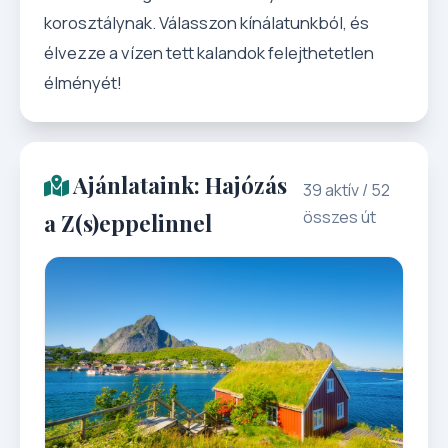
korosztálynak. Válasszon kínálatunkból, és
élvezze a vízen tett kalandok felejthetetlen
élményét!
Ajánlataink: Hajózás
39 aktív / 52
összes út
a Z(s)eppelinnel