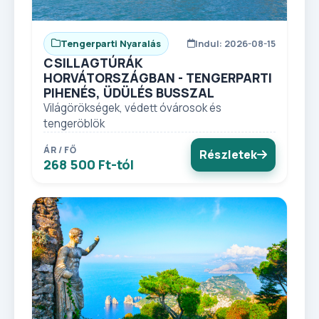
Tengerparti Nyaralás
Indul: 2026-08-15
CSILLAGTÚRÁK
HORVÁTORSZÁGBAN - TENGERPARTI
PIHENÉS, ÜDÜLÉS BUSSZAL
Világörökségek, védett óvárosok és
tengeröblök
ÁR / FŐ
Részletek
268 500 Ft-tól