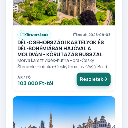
Körutazások
Indul: 2026-09-03
DÉL-CSEHORSZÁGI KASTÉLYOK ÉS
DÉL-BOHÉMIÁBAN HAJÓVAL A
MOLDVÁN - KÖRUTAZÁS BUSSZAL
Morva karszt vidék–Kutna Hora–Český
Šterberk–Hluboká–Ceský Krumlov-Vyšší Brod
ÁR / FŐ
Részletek
103 000 Ft-tól