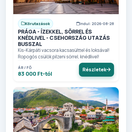
Körutazások
Indul: 2026-08-28
PRÁGA - ÍZEKKEL, SÖRREL ÉS
KNÉDLIVEL - CSEHORSZÁG UTAZÁS
BUSSZAL
Kis-Kárpáti vacsora kacsasülttel és loksával!
Ropogós csülök pilzeni sörrel, knédlivel!
ÁR / FŐ
Részletek
83 000 Ft-tól