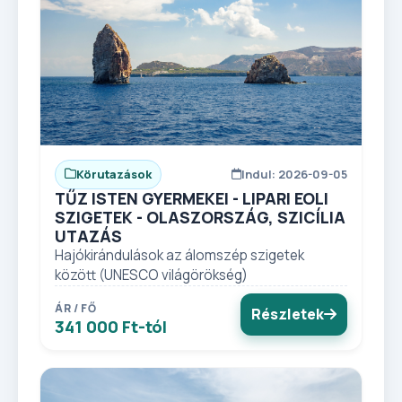
Körutazások
Indul: 2026-09-05
TŰZ ISTEN GYERMEKEI - LIPARI EOLI
SZIGETEK - OLASZORSZÁG, SZICÍLIA
UTAZÁS
Hajókirándulások az álomszép szigetek
között (UNESCO világörökség)
ÁR / FŐ
Részletek
341 000 Ft-tól