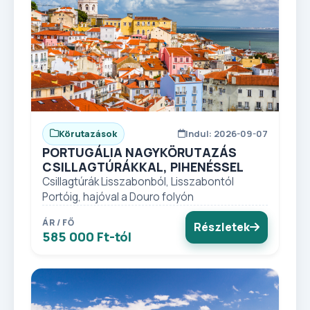
Körutazások
Indul: 2026-09-07
PORTUGÁLIA NAGYKÖRUTAZÁS
CSILLAGTÚRÁKKAL, PIHENÉSSEL
Csillagtúrák Lisszabonból, Lisszabontól
Portóig, hajóval a Douro folyón
ÁR / FŐ
Részletek
585 000 Ft-tól