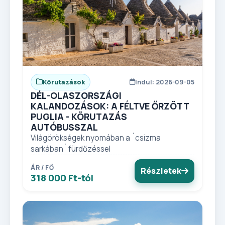
Körutazások
Indul: 2026-09-05
DÉL-OLASZORSZÁGI
KALANDOZÁSOK: A FÉLTVE ŐRZÖTT
PUGLIA - KÖRUTAZÁS
AUTÓBUSSZAL
Világörökségek nyomában a ´csizma
sarkában´ fürdőzéssel
ÁR / FŐ
Részletek
318 000 Ft-tól