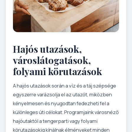
Hajós utazások,
városlátogatások,
folyami körutazások
A hajós utazások során a víz és a táj szépsége
egyszerre varázsolja el az utazót, miközben
kényelmesen és nyugodtan fedezheti fel a
különleges úti célokat. Programjaink városnéző
hajóutaktól a tengerparti vagy folyami
körutazásokig kínálnak élményeket minden