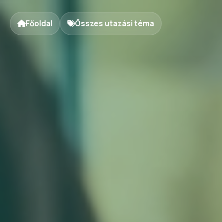
Főoldal
Összes utazási téma