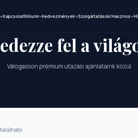
Kapcsolat
Rólunk
Kedvezmények
Szolgáltatások/Hasznos
H
edezze fel a világ
Válogasson prémium utazási ajánlataink közül
található