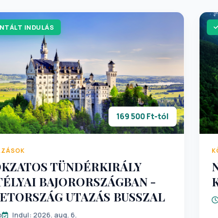
NTÁLT INDULÁS
169 500 Ft-tól
AZÁSOK
K
OKZATOS TÜNDÉRKIRÁLY
TÉLYAI BAJORORSZÁGBAN -
ETORSZÁG UTAZÁS BUSSZAL
p
Indul: 2026. aug. 6.