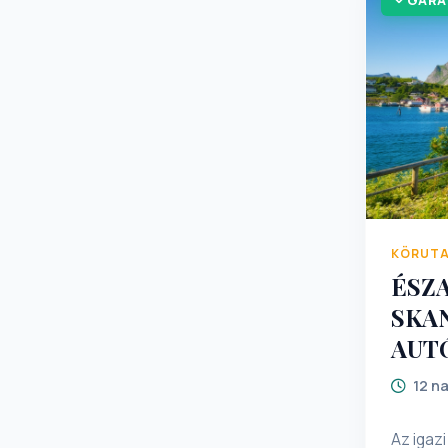
GARA
RÉSZVÉ
IGAZOL
ÉRVÉNY
HÓNAPIG! KÉRJÜK A NEVEK PONTOS
ÚTLEVÉL
problémák 
ÁLLAMP
ORSZÁ
ENGEDÉL
Külügym
KÖRUT
ÉSZ
SKA
AUT
12 n
Az igaz