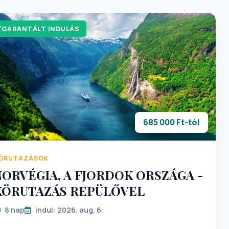
GARANTÁLT INDULÁS
685 000 Ft-tól
ÖRUTAZÁSOK
NORVÉGIA, A FJORDOK ORSZÁGA -
KÖRUTAZÁS REPÜLŐVEL
8 nap
Indul: 2026. aug. 6.