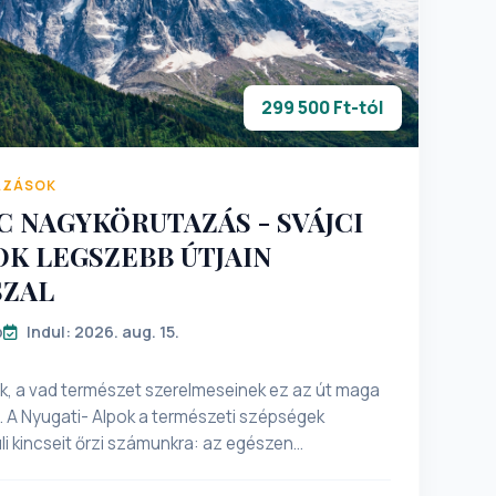
299 500 Ft-tól
AZÁSOK
C NAGYKÖRUTAZÁS - SVÁJCI
OK LEGSZEBB ÚTJAIN
SZAL
p
Indul: 2026. aug. 15.
k, a vad természet szerelmeseinek ez az út maga
. A Nyugati- Alpok a természeti szépségek
li kincseit őrzi számunkra: az egészen
nűtlen formájú Matterhorn karvalycsőrre