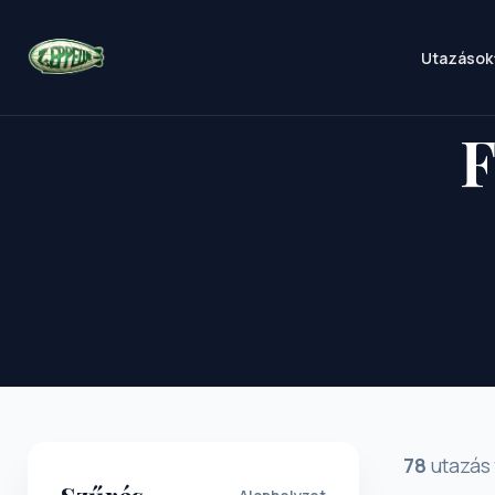
Utazások
F
78
utazás 