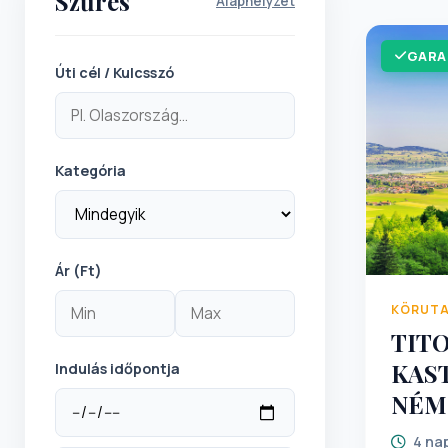
Szűrés
Alaphelyzet
GARA
Úti cél / Kulcsszó
Kategória
Ár (Ft)
KÖRUT
TIT
KAS
Indulás időpontja
NÉM
4 na