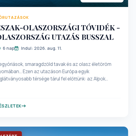
ÖRUTAZÁSOK
ÉSZAK-OLASZORSZÁGI TÓVIDÉK -
OLASZORSZÁG UTAZÁS BUSSZAL
6 nap
Indul: 2026. aug. 11.
egyóriások, smaragdzöld tavak és az olasz életöröm
yomában… Ezen az utazáson Európa egyik
eglátványosabb térsége tárul fel előttünk: az Alpok
sipkézett vonulatai, a Dolomitok monumentális sziklafalai
s Észak-Olaszország legendás tóvidékei egymást váltva
ápráztatják el az utazót. Az út minden kilométere élmény:
ÉSZLETEK
estői hágók, kristálytiszta tavak, romantikus városkák és
ilághírű műemlékek fűzik fel ezt a különleges körutazást,
mely egyszerre szól a természet csodáiról és az olasz
ultúra időtlen szépségéről. A Dolomitok lélegzetelállító