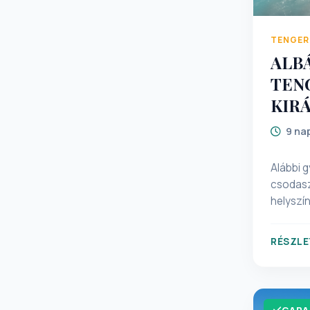
TENGER
ALB
TEN
KIR
9 na
Alábbi 
csodaszé
helyszí
résztvev
választ
RÉSZLE
pihentet
napokat!
történe
tengerpartját! <b>Útlevélhas