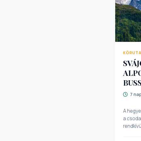
KÖRUT
SVÁJ
ALP
BUS
7 na
A hegye
a csoda
rendkívü
valószí