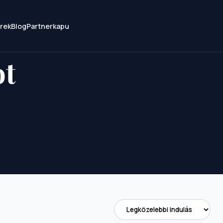
írek
Blog
Partnerkapu
ot