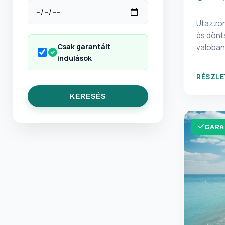
Utazzon 
és dönts
Csak garantált
valóban
indulások
„idegen
ma turis
RÉSZLE
hogy a 
Neuschw
KERESÉS
GARA