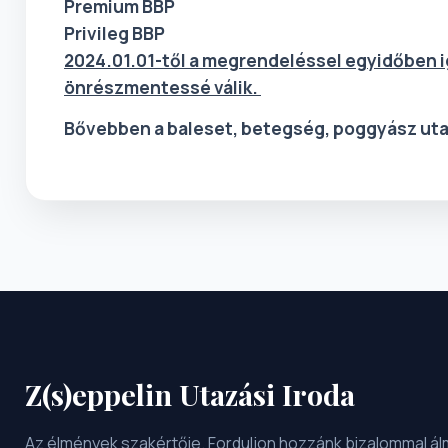
Premium BBP
Privileg BBP
2024.01.01-től a megrendeléssel egyidőben ig
önrészmentessé válik.
Bővebben a baleset, betegség, poggyász uta
Z(s)eppelin Utazási Iroda
Az élmények szakértője. Forduljon hozzánk bizalommal ál