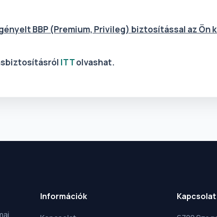
ényelt BBP (Premium, Privileg) biztosítással az Ön k
sbiztosításról
ITT
olvashat.
Információk
Kapcsolat
mai