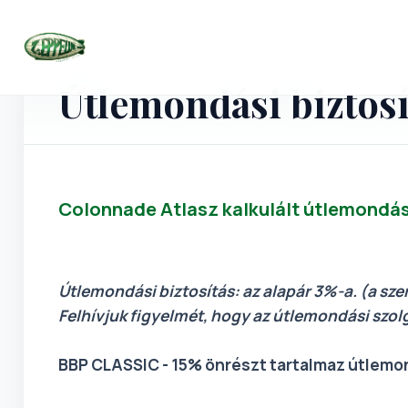
Utazások
Útlemondási biztosí
Colonnade Atlasz kalkulált útlemondás
Útlemondási biztosítás: az alapár 3%-a. (a sze
Felhívjuk figyelmét, hogy az útlemondási szol
BBP CLASSIC - 15% önrészt tartalmaz útlem