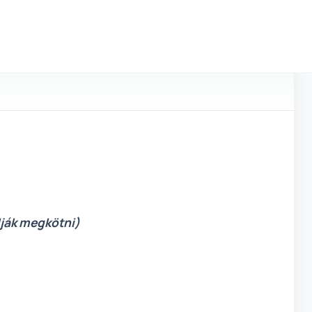
írek
Blog
Partnerkapu
dják megkötni)