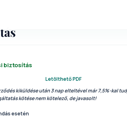
Kapcsolat
Rólunk
Kedvezmények
Szolgáltatások/Hasznos
H
tás
i biztosítás
Letölthető PDF
rződés kiküldése után 3 nap elteltével már 7,5%-kal tu
gáltatás kötése nem kötelező, de javasolt!
ondás esetén