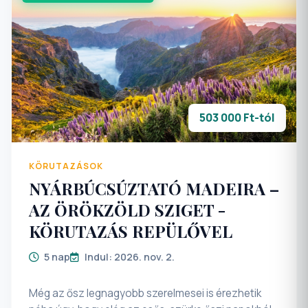
503 000 Ft-tól
KÖRUTAZÁSOK
NYÁRBÚCSÚZTATÓ MADEIRA –
AZ ÖRÖKZÖLD SZIGET -
KÖRUTAZÁS REPÜLŐVEL
5 nap
Indul: 2026. nov. 2.
Még az ősz legnagyobb szerelmesei is érezhetik