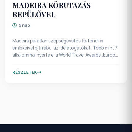
MADEIRA KÖRUTAZÁS
REPÜLŐVEL
5 nap
Madeira páratlan szépségével és történelmi
emlékeivel ejti rabul az idelátogatókat! Több mint 7
alkalommal nyerte el a World Travel Awards „Európa
legszebb szigete” díjat! Járja be Funchal
színpompás kertjeit, botanikus parkjait, tengerparti
RÉSZLETEK
sétányait! Látogassa meg velünk ezt a mesés
szigetet, az UNESCO Természeti Világörökség
részeként ismert örökzöld babérerdőket és
levadákat! Élményekkel telt sziget, ahol minden perc
öröm! Funchalban a májusi Virágkarnevál csodás
élményét is átélhetjük!