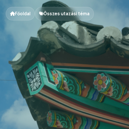
Főoldal
Összes utazási téma