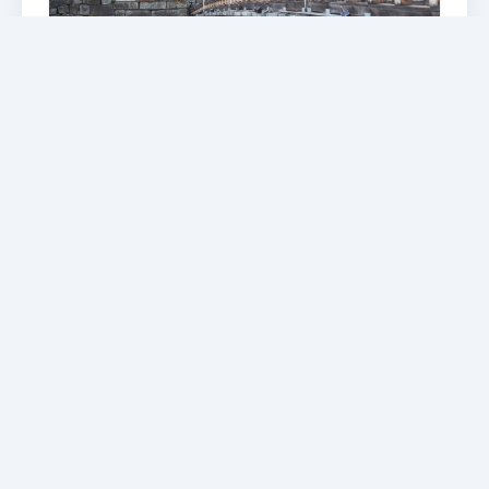
Egzotikus Utak
LEZÁRT
DÉL-KOREA ÉS JAPÁN – KULTÚRA,
HAGYOMÁNY ÉS MODERNIZNUS
Bakancslistás helyszínek! Japán és Dél-Korea
a fények, hagyományok és modern ritmusok
táncában
ÁR / FŐ
Részletek
Lezárt
LEZÁRT