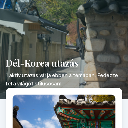
Dél-Korea utazás
1 aktív utazás várja ebben a témában. Fedezze
fel a világot stílusosan!