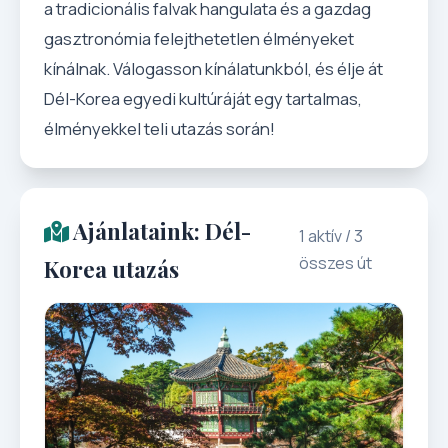
a tradicionális falvak hangulata és a gazdag
gasztronómia felejthetetlen élményeket
kínálnak. Válogasson kínálatunkból, és élje át
Dél-Korea egyedi kultúráját egy tartalmas,
élményekkel teli utazás során!
Ajánlataink: Dél-
1 aktív / 3
összes út
Korea utazás