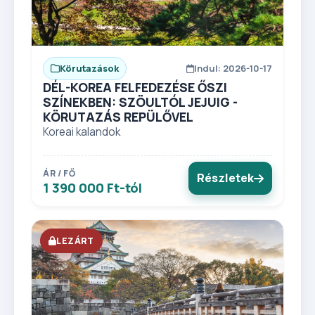
Körutazások
Indul: 2026-10-17
DÉL-KOREA FELFEDEZÉSE ŐSZI
SZÍNEKBEN: SZÖULTÓL JEJUIG -
KÖRUTAZÁS REPÜLŐVEL
Koreai kalandok
ÁR / FŐ
Részletek
1 390 000 Ft-tól
LEZÁRT