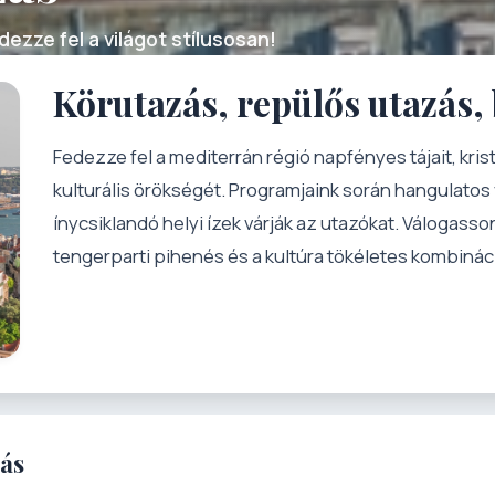
ezze fel a világot stílusosan!
Körutazás, repülős utazás,
Fedezze fel a mediterrán régió napfényes tájait, kris
kulturális örökségét. Programjaink során hangulato
ínycsiklandó helyi ízek várják az utazókat. Válogasso
tengerparti pihenés és a kultúra tökéletes kombináci
zás