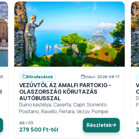
15
Körutazások
Indul: 2026-08-17
VEZÚVTÓL AZ AMALFI PARTOKIG -
I
OLASZORSZÁG KÖRUTAZÁS
AUTÓBUSSZAL
D
Duino kastélya, Caserta, Capri, Sorrento,
P
Positano, Ravello, Ferrara, Vezúv, Pompei
ÁR / FŐ
Á
Részletek
279 500 Ft-tól
3