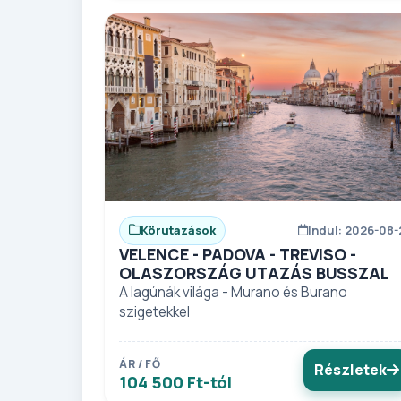
Körutazások
Indul: 2026-08-
VELENCE - PADOVA - TREVISO -
OLASZORSZÁG UTAZÁS BUSSZAL
A lagúnák világa - Murano és Burano
szigetekkel
ÁR / FŐ
Részletek
104 500 Ft-tól