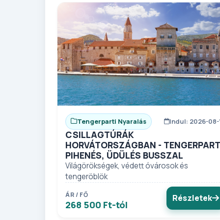
Tengerparti Nyaralás
Indul: 2026-08-
CSILLAGTÚRÁK
HORVÁTORSZÁGBAN - TENGERPART
PIHENÉS, ÜDÜLÉS BUSSZAL
Világörökségek, védett óvárosok és
tengeröblök
ÁR / FŐ
Részletek
268 500 Ft-tól