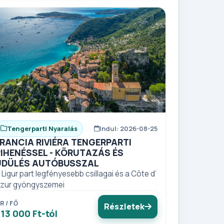
Tengerparti Nyaralás
Indul: 2026-08-25
FRANCIA RIVIÉRA TENGERPARTI
PIHENÉSSEL - KÖRUTAZÁS ÉS
ÜDÜLÉS AUTÓBUSSZAL
 Ligur part legfényesebb csillagai és a Côte d’
zur gyöngyszemei
R / FŐ
Részletek
13 000 Ft-tól