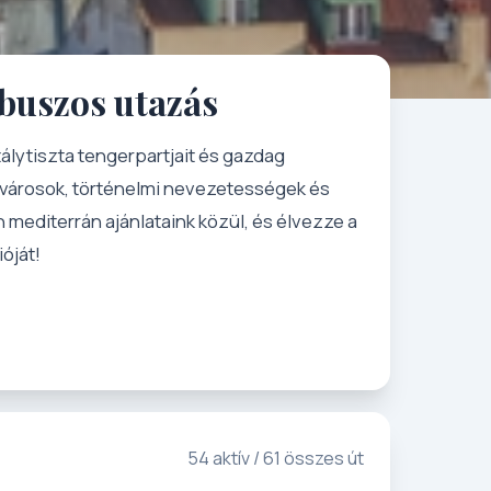
 buszos utazás
tálytiszta tengerpartjait és gazdag
s városok, történelmi nevezetességek és
n mediterrán ajánlataink közül, és élvezze a
óját!
54 aktív / 61 összes út