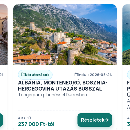
21
Körutazások
Indul: 2026-08-24
ALBÁNIA, MONTENEGRÓ, BOSZNIA-
HERCEGOVINA UTAZÁS BUSSZAL
Tengerparti pihenéssel Durresben
A
A
ÁR / FŐ
Á
Részletek
237 000 Ft-tól
3