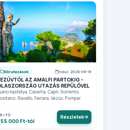
Körutazások
Indul: 2026-08-18
VEZÚVTÓL AZ AMALFI PARTOKIG -
OLASZORSZÁG UTAZÁS REPÜLŐVEL
uino kastélya, Caserta, Capri, Sorrento,
ositano, Ravello, Ferrara, Vezúv, Pompei
R / FŐ
Részletek
55 000 Ft-tól