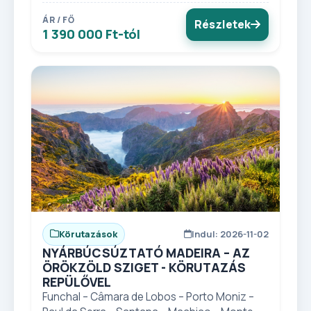
ÁR / FŐ
Részletek
1 390 000 Ft-tól
Körutazások
Indul: 2026-11-02
NYÁRBÚCSÚZTATÓ MADEIRA – AZ
ÖRÖKZÖLD SZIGET - KÖRUTAZÁS
REPÜLŐVEL
Funchal – Câmara de Lobos – Porto Moniz –