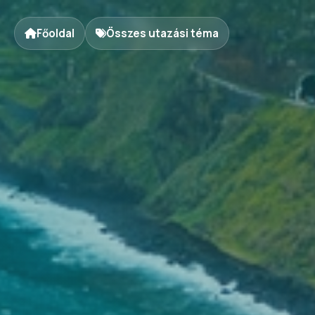
Főoldal
Összes utazási téma