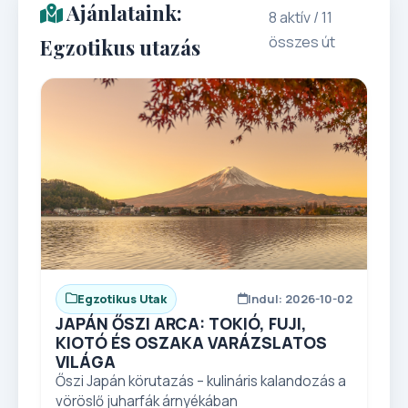
Ajánlataink:
8 aktív / 11
összes út
Egzotikus utazás
Egzotikus Utak
Indul: 2026-10-02
JAPÁN ŐSZI ARCA: TOKIÓ, FUJI,
KIOTÓ ÉS OSZAKA VARÁZSLATOS
VILÁGA
Őszi Japán körutazás – kulináris kalandozás a
vöröslő juharfák árnyékában