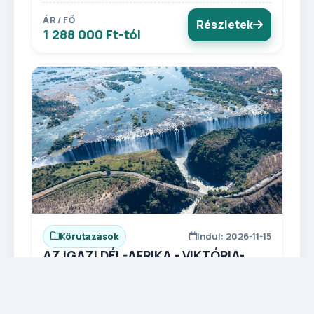
ÁR / FŐ
Részletek
1 288 000 Ft-tól
Körutazások
Indul: 2026-11-15
AZ IGAZI DÉL-AFRIKA - VIKTÓRIA-
VÍZESÉS ÉS A CHOBE NEMZETI PARK
VIKTÓRIA-VÍZESÉS ÉS A CHOBE NEMZETI PARK