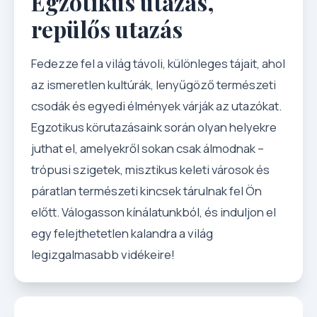
Egzotikus utazás,
repülős utazás
Fedezze fel a világ távoli, különleges tájait, ahol
az ismeretlen kultúrák, lenyűgöző természeti
csodák és egyedi élmények várják az utazókat.
Egzotikus körutazásaink során olyan helyekre
juthat el, amelyekről sokan csak álmodnak –
trópusi szigetek, misztikus keleti városok és
páratlan természeti kincsek tárulnak fel Ön
előtt. Válogasson kínálatunkból, és induljon el
egy felejthetetlen kalandra a világ
legizgalmasabb vidékeire!