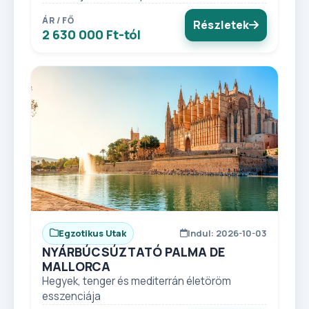
ÁR / FŐ
Részletek
2 630 000 Ft-tól
Egzotikus Utak
Indul: 2026-10-03
NYÁRBÚCSÚZTATÓ PALMA DE
MALLORCA
Hegyek, tenger és mediterrán életöröm
esszenciája