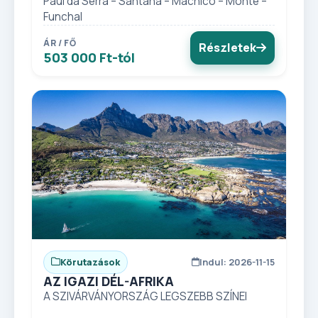
Paul da Serra – Santana – Machico – Monte –
Funchal
ÁR / FŐ
Részletek
503 000 Ft-tól
Körutazások
Indul: 2026-11-15
AZ IGAZI DÉL-AFRIKA
A SZIVÁRVÁNYORSZÁG LEGSZEBB SZÍNEI