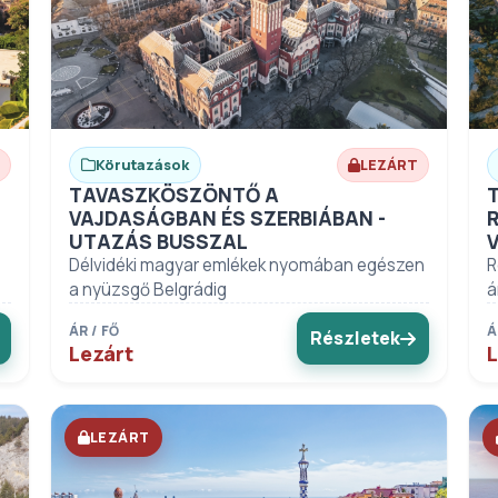
Körutazások
LEZÁRT
TAVASZKÖSZÖNTŐ A
VAJDASÁGBAN ÉS SZERBIÁBAN -
UTAZÁS BUSSZAL
Délvidéki magyar emlékek nyomában egészen
R
a nyüzsgő Belgrádig
á
ÁR / FŐ
Á
Részletek
Lezárt
L
LEZÁRT