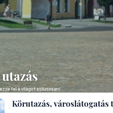
 utazás
zze fel a világot stílusosan!
Körutazás, városlátogatás 