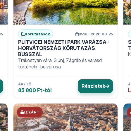
05
Körutazások
Indul: 2026-09-25
PLITVICEI NEMZETI PARK VARÁZSA -
HORVÁTORSZÁG KÖRUTAZÁS
BUSSZAL
K
Trakostyán vára, Slunj, Zágráb és Varasd
történelmi belvárosa
ÁR / FŐ
Á
Részletek
83 800 Ft-tól
L
LEZÁRT