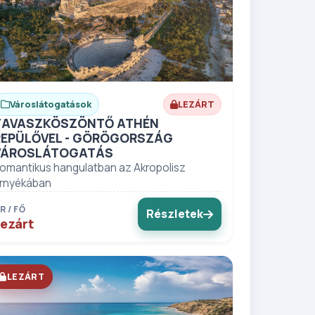
Városlátogatások
LEZÁRT
TAVASZKÖSZÖNTŐ ATHÉN
REPÜLŐVEL - GÖRÖGORSZÁG
VÁROSLÁTOGATÁS
omantikus hangulatban az Akropolisz
rnyékában
R / FŐ
Részletek
ezárt
LEZÁRT