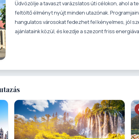
Üdvözölje a tavaszt varázslatos úti célokon, ahol a t
feltöltő élményt nyújt minden utazónak. Programjaink 
hangulatos városokat fedezhet fel kényelmes, jól s
ajánlataink közül, és kezdje a szezont friss energiáv
utazás