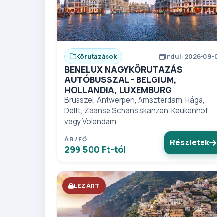
Körutazások
Indul: 2026-09-
BENELUX NAGYKÖRUTAZÁS
AUTÓBUSSZAL - BELGIUM,
HOLLANDIA, LUXEMBURG
Brüsszel, Antwerpen, Amszterdam. Hága,
Delft, Zaanse Schans skanzen, Keukenhof
vagy Volendam
ÁR / FŐ
Részletek
299 500 Ft-tól
LEZÁRT