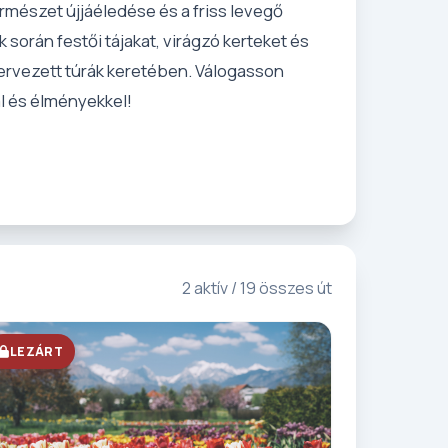
ermészet újjáéledése és a friss levegő
során festői tájakat, virágzó kerteket és
zervezett túrák keretében. Válogasson
al és élményekkel!
2 aktív / 19 összes út
LEZÁRT