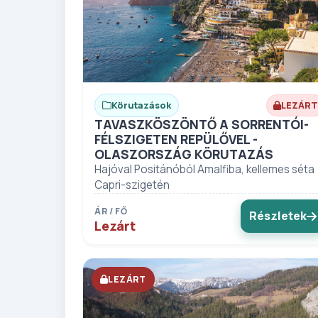
Körutazások
LEZÁRT
TAVASZKÖSZÖNTŐ A SORRENTÓI-
FÉLSZIGETEN REPÜLŐVEL -
OLASZORSZÁG KÖRUTAZÁS
Hajóval Positánóból Amalfiba, kellemes séta
Capri-szigetén
ÁR / FŐ
Részletek
Lezárt
LEZÁRT