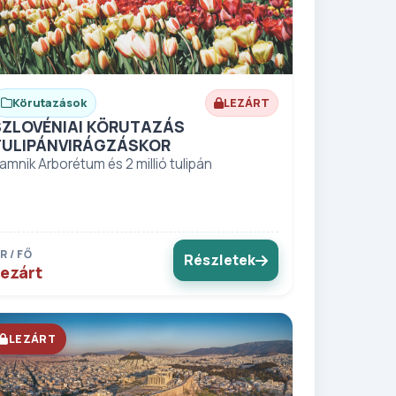
Körutazások
LEZÁRT
SZLOVÉNIAI KÖRUTAZÁS
TULIPÁNVIRÁGZÁSKOR
amnik Arborétum és 2 millió tulipán
R / FŐ
Részletek
ezárt
LEZÁRT