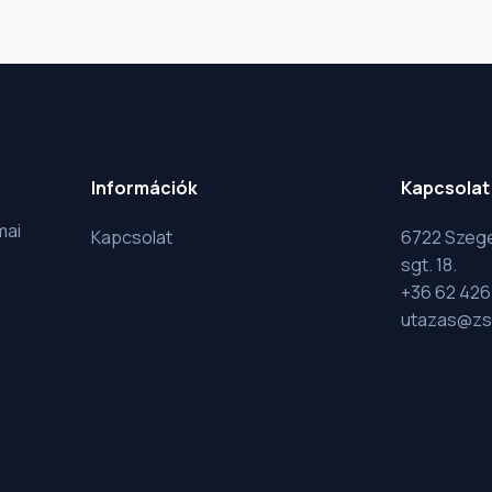
Információk
Kapcsolat
mai
Kapcsolat
6722 Szege
sgt. 18.
+36 62 426
utazas@zs