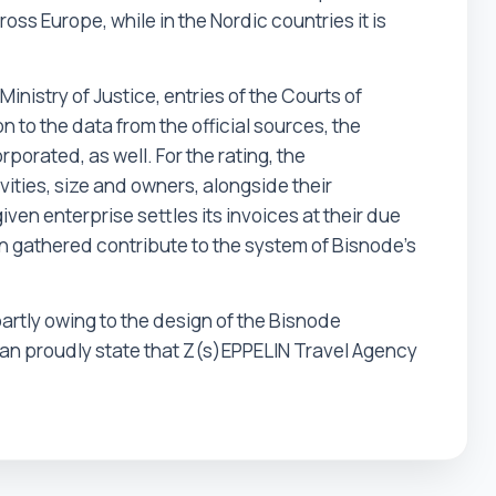
ss Europe, while in the Nordic countries it is
inistry of Justice, entries of the Courts of
n to the data from the official sources, the
porated, as well. For the rating, the
ities, size and owners, alongside their
ven enterprise settles its invoices at their due
on gathered contribute to the system of Bisnode's
artly owing to the design of the Bisnode
e can proudly state that Z(s)EPPELIN Travel Agency