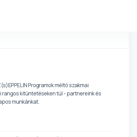
írek
Blog
Partnerkapu
 Z(s)EPPELIN Programok méltó szakmai
angos kitüntetéseken túl - partnereink és
napos munkánkat.