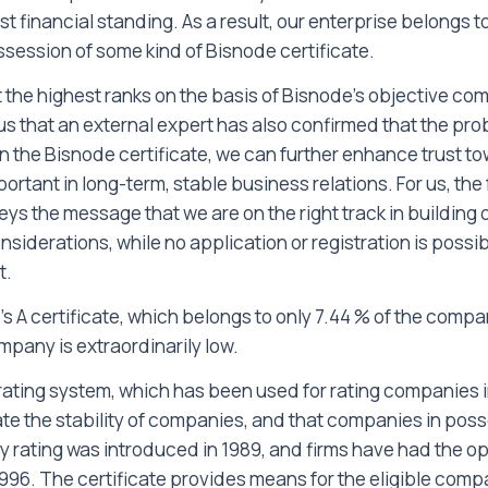
st financial standing. As a result, our enterprise belong
ossession of some kind of Bisnode certificate.
 at the highest ranks on the basis of Bisnode's objective c
or us that an external expert has also confirmed that the pr
on the Bisnode certificate, we can further enhance trust 
tant in long-term, stable business relations. For us, the
s the message that we are on the right track in building o
iderations, while no application or registration is possible 
t.
A certificate, which belongs to only 7.44 % of the compani
ompany is extraordinarily low.
rating system, which has been used for rating companies in 
ate the stability of companies, and that companies in posse
rating was introduced in 1989, and firms have had the op
ce 1996. The certificate provides means for the eligible co