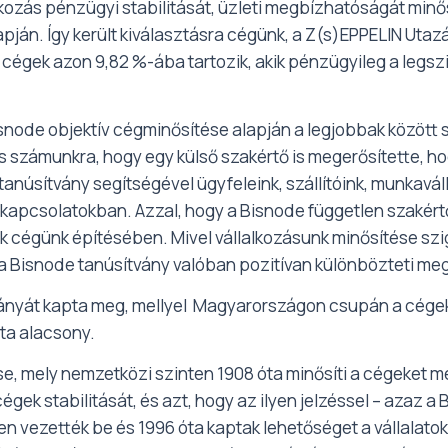
zás pénzügyi stabilitását, üzleti megbízhatóságát minősí
apján. Így került kiválasztásra cégünk, a Z(s)EPPELIN Utazá
 cégek azon 9,82 %-ába tartozik, akik pénzügyileg a legs
node objektív cégminősítése alapján a legjobbak között s
tos számunkra, hogy egy külső szakértő is megerősítette, 
núsítvány segítségével ügyfeleink, szállítóink, munkaválla
 kapcsolatokban. Azzal, hogy a Bisnode független szakértő
k cégünk építésében. Mivel vállalkozásunk minősítése sz
y a Bisnode tanúsítvány valóban pozitívan különbözteti me
ányát kapta meg, mellyel Magyarországon csupán a cégek 7
ata alacsony.
se, mely nemzetközi szinten 1908 óta minősíti a cégeket 
 a cégek stabilitását, és azt, hogy az ilyen jelzéssel – azaz
n vezették be és 1996 óta kaptak lehetőséget a vállalato