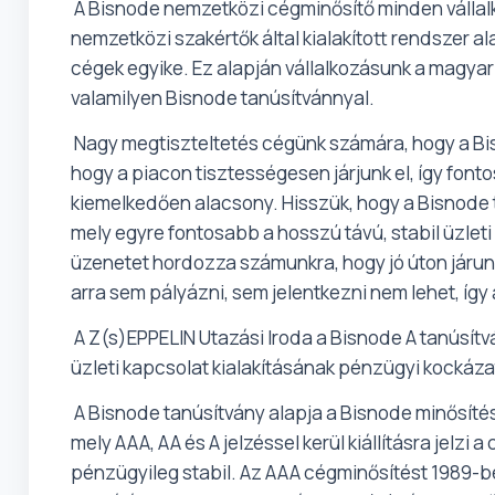
A Bisnode nemzetközi cégminősítő minden vállalko
nemzetközi szakértők által kialakított rendszer al
cégek egyike. Ez alapján vállalkozásunk a magyar
valamilyen Bisnode tanúsítvánnyal.
Nagy megtiszteltetés cégünk számára, hogy a Bis
hogy a piacon tisztességesen járjunk el, így fon
kiemelkedően alacsony. Hisszük, hogy a Bisnode ta
mely egyre fontosabb a hosszú távú, stabil üzleti
üzenetet hordozza számunkra, hogy jó úton járun
arra sem pályázni, sem jelentkezni nem lehet, íg
A Z(s)EPPELIN Utazási Iroda a Bisnode A tanúsítv
üzleti kapcsolat kialakításának pénzügyi kockáz
A Bisnode tanúsítvány alapja a Bisnode minősíté
mely AAA, AA és A jelzéssel kerül kiállításra jelzi
pénzügyileg stabil. Az AAA cégminősítést 1989-be