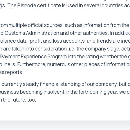
. The Bisnode certificate is used in several countries acro
m multiple official sources, such as information from the M
nd Customs Administration and other authorities. In additio
balance data, profit and loss accounts, and trends are incor
re taken into consideration, i.e. the company's age, activ
e Payment Experience Program into the rating whether the gi
cipline is. Furthermore, numerous other pieces of informati
ss reports.
 currently steady financial standing of our company, but p
our business becoming insolvent in the forthcoming year, w
n the future, too.