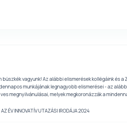
Kapcsolat
Rólunk
Kedvezmények
Szolgáltatások/Hasznos
H
n büszkék vagyunk! Az alábbi elismerések kollégáink és a
ennapos munkájának legnagyobb elismerései - az alábbi r
kedves megnyilvánulásai, melyek megkoronázzák a minden
AZ ÉV INNOVATÍV UTAZÁSI IRODÁJA 2024