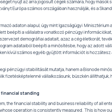
őséget nyújt az arra jogosult cégek számára, hogy mások
sítványt Európa számos országában használják, és a Skan
ármazó adaton alapul, úgy mint Igazságügyi Minisztérium 
llett beépíti a vállalatra vonatkozó pénzügyi információk
szervezet demográfiai adatait, azaz a cég életkorát, tevé
rogram adataiból beépíti a minősítésbe, hogy az adott vál
tieken kívül számos egyéb gyűjtött információt is hozzátes
gi pénzügyi stabilitását mutatja, hanem a Bisnode minősí
k fizetésképtelenné vállalkozásunk, büszkén állíthatjuk, 
 financial standing
, the financial stability and business reliability of all e
 whose operation is consistently measured. This is how 