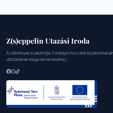
Z(s)eppelin Utazási Iroda
Az élmények szakértője. Forduljon hozzánk bizalommal ál
utazásának megszervezéséhez.