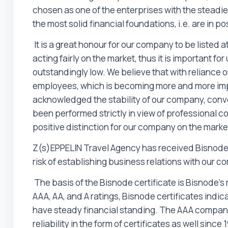
chosen as one of the enterprises with the steadie
the most solid financial foundations, i.e. are in p
It is a great honour for our company to be listed
acting fairly on the market, thus it is important f
outstandingly low. We believe that with reliance 
employees, which is becoming more and more impor
acknowledged the stability of our company, convey
been performed strictly in view of professional cons
positive distinction for our company on the marke
Z(s)EPPELIN Travel Agency has received Bisnode's 
risk of establishing business relations with our c
The basis of the Bisnode certificate is Bisnode's 
AAA, AA, and A ratings, Bisnode certificates indic
have steady financial standing. The AAA company 
reliability in the form of certificates as well sin