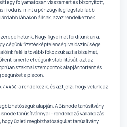
ti egy folyamatosan visszamért és bizonyított,
si Iroda is, mint a pénzügyileg legstabilabb
zilárdabb lábakon állnak, azaz rendelkeznek
zerepelhetünk. Nagy figyelmet fordítunk arra,
hogy cégünk fizetésképtelenségi valószínűsége
lóink felé is tovább fokozzuk azt a bizalmat,
ként ismerte el cégünk stabilitását, azt az
igorúan szakmai szempontok alapján történt és
g cégünket a piacon.
,44 %-a rendelkezik, és azt jelzi, hogy velünk az
megbízhatóságuk alapján. A Bisnode tanúsítvány
 a Bisnode tanúsítvánnyal – rendelkező vállalkozás
k, hogy üzleti megbízhatóságukat tanúsítvány