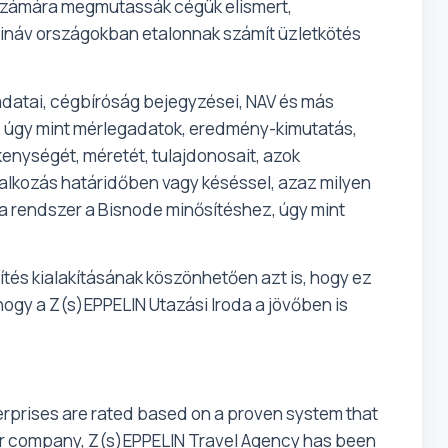
 számára megmutassák cégük elismert,
dináv országokban etalonnak számít üzletkötés
adatai, cégbíróság bejegyzései, NAV és más
at, úgy mint mérlegadatok, eredmény-kimutatás,
kenységét, méretét, tulajdonosait, azok
lalkozás határidőben vagy késéssel, azaz milyen
z a rendszer a Bisnode minősítéshez, úgy mint
tés kialakításának köszönhetően azt is, hogy ez
hogy a Z(s)EPPELIN Utazási Iroda a jövőben is
nterprises are rated based on a proven system that
our company, Z(s)EPPELIN Travel Agency has been