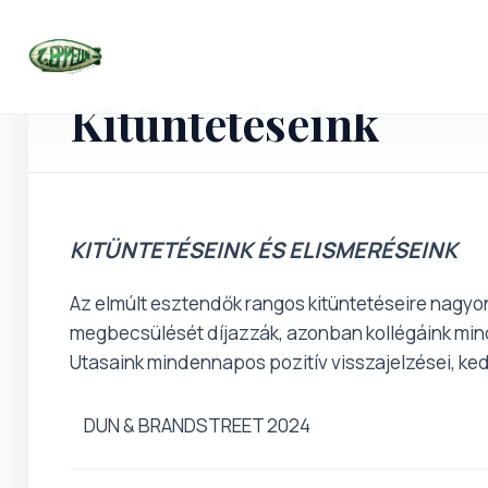
Utazások
Kitüntetéseink
KITÜNTETÉSEINK ÉS ELISMERÉSEINK
Az elmúlt esztendők rangos kitüntetéseire nagyo
megbecsülését díjazzák, azonban kollégáink mind
Utasaink mindennapos pozitív visszajelzései, 
DUN & BRANDSTREET 2024