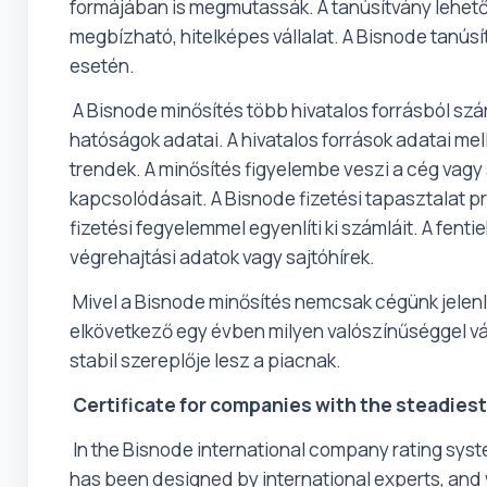
formájában is megmutassák. A tanúsítvány lehet
megbízható, hitelképes vállalat. A Bisnode tanú
esetén.
A Bisnode minősítés több hivatalos forrásból sz
hatóságok adatai. A hivatalos források adatai me
trendek. A minősítés figyelembe veszi a cég vagy 
kapcsolódásait. A Bisnode fizetési tapasztalat p
fizetési fegyelemmel egyenlíti ki számláit. A fen
végrehajtási adatok vagy sajtóhírek.
Mivel a Bisnode minősítés nemcsak cégünk jelenle
elkövetkező egy évben milyen valószínűséggel váli
stabil szereplője lesz a piacnak.
Certificate for companies with the steadiest
In the Bisnode international company rating system
has been designed by international experts, and