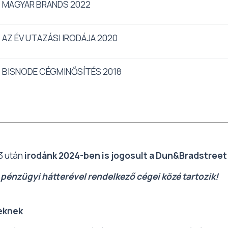
MAGYAR BRANDS 2022
AZ ÉV UTAZÁSI IRODÁJA 2020
BISNODE CÉGMINŐSÍTÉS 2018
3 után
irodánk 2024-ben is jogosult a Dun&Bradstreet
 pénzügyi hátterével rendelkező cégei közé tartozik!
eknek