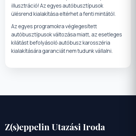
illusztráció! Az egyes autóbusztípusok
ülésrend kialakítása eltérhet a fenti mintától.
Az egyes programokra véglegesített
autóbusztípusok változása miatt, az esetleges
kilátást befolyásoló autóbusz karosszéria
kialakítására garanciát nem tudunk vállalni.
Z(s)eppelin Utazási Iroda