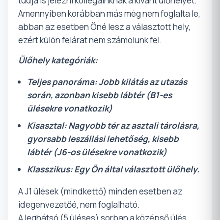
tudja is jelezni kollégáinknak a kívánt ülőhelyét.
Amennyiben korábban más még nem foglalta le,
abban az esetben Öné lesz a választott hely,
ezért külön felárat nem számolunk fel.
Ülőhely kategóriák:
Teljes panoráma: Jobb kilátás az utazás
során, azonban kisebb lábtér (B1-es
ülésekre vonatkozik)
Kisasztal: Nagyobb tér az asztali tárolásra,
gyorsabb leszállási lehetőség, kisebb
lábtér (J6-os ülésekre vonatkozik)
Klasszikus: Egy Ön által választott ülőhely.
A J1 ülések (mindkettő) minden esetben az
idegenvezetőé, nem foglalható.
A leghátsó (5 üléses) sorban a középső ülés