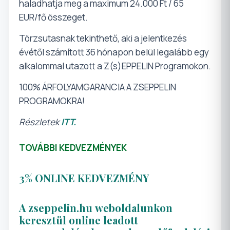
haladhatja meg a maximum 24.000 Ft / 65
EUR/fő összeget.
Törzsutasnak tekinthető, aki a jelentkezés
évétől számított 36 hónapon belül legalább egy
alkalommal utazott a Z(s)EPPELIN Programokon.
100% ÁRFOLYAMGARANCIA A ZSEPPELIN
PROGRAMOKRA!
Részletek
ITT.
TOVÁBBI KEDVEZMÉNYEK
3%
ONLINE KEDVEZMÉNY
A
zseppelin.hu
weboldalunkon
keresztül online leadott