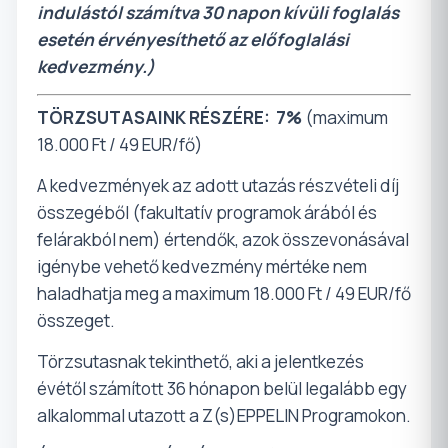
indulástól számítva 30 napon kívüli foglalás
esetén érvényesíthető az előfoglalási
kedvezmény.)
TÖRZSUTASAINK RÉSZÉRE:
7%
(maximum
18.000 Ft / 49 EUR/fő)
A kedvezmények az adott utazás részvételi díj
összegéből (fakultatív programok árából és
felárakból nem) értendők, azok összevonásával
igénybe vehető kedvezmény mértéke nem
haladhatja meg a maximum 18.000 Ft / 49 EUR/fő
összeget.
Törzsutasnak tekinthető, aki a jelentkezés
évétől számított 36 hónapon belül legalább egy
alkalommal utazott a Z(s)EPPELIN Programokon.