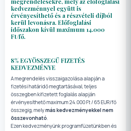
megrendelésekre, mely az előfoglalási
kedvezménnyel együtt is
érvényesíthető és a részvételi díjból
kerül levonásra. Előfoglalási
időszakon kívül maximum 14.000
Ft/fő.
8% EGYÖSSZEGŰ FIZETÉS
KEDVEZMÉNYE
A megrendelés visszaigazolása alapján a
fizetési határidő megtartásával, teljes
összegben kifizetett foglalás alapján
érvényesíthető maximum 24.000 Ft / 65 EUR/fő
összegig, mely
más kedvezményekkel nem
összevonható
.
Ezen kedvezményünk programfüzetünkben és