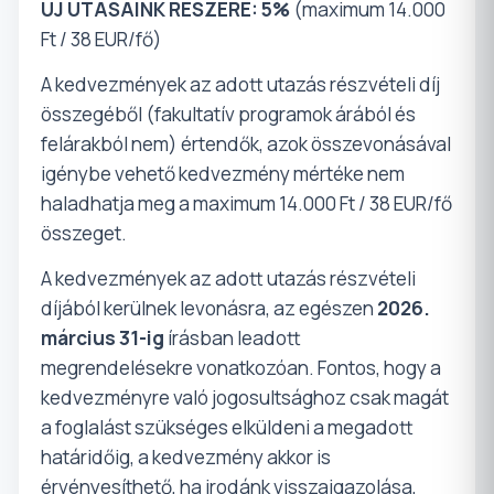
ÚJ UTASAINK RÉSZÉRE:
5%
(maximum 14.000
Ft / 38 EUR/fő)
A kedvezmények az adott utazás részvételi díj
összegéből (fakultatív programok árából és
felárakból nem) értendők, azok összevonásával
igénybe vehető kedvezmény mértéke nem
haladhatja meg a maximum 14.000 Ft / 38 EUR/fő
összeget.
A kedvezmények az adott utazás részvételi
díjából kerülnek levonásra, az egészen
2026.
március 31-ig
írásban leadott
megrendelésekre vonatkozóan. Fontos, hogy a
kedvezményre való jogosultsághoz csak magát
a foglalást szükséges elküldeni a megadott
határidőig, a kedvezmény akkor is
érvényesíthető, ha irodánk visszaigazolása,