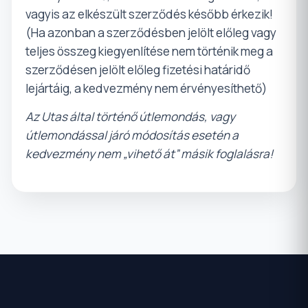
vagyis az elkészült szerződés később érkezik!
(Ha azonban a szerződésben jelölt előleg vagy
teljes összeg kiegyenlítése nem történik meg a
szerződésen jelölt előleg fizetési határidő
lejártáig, a kedvezmény nem érvényesíthető)
Az Utas által történő útlemondás, vagy
útlemondással járó módosítás esetén a
kedvezmény nem „vihető át” másik foglalásra!