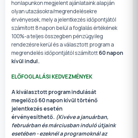
honlapunkon megjelent ajánlataink alapján
olyan utazásokra/megrendelésekre
érvényesek, mely a jelentkezés időpontjától
számított 8 napon belül a foglalás értékének
100%-a teljes összegben pénzügyileg
rendezésre kerül és a választott program a
megrendelés időpontjától számított
60 napon
kívül indul.
ELŐFOGLALÁSI KEDVEZMÉNYEK
A kiválasztott program indulását
megelőző 60 napon kívül történő
jelentkezés esetén
érvényesíthető.
(Kivéve a januárban,
februárban és márciusban induló útjaink
esetében - ezeknél a programoknál az