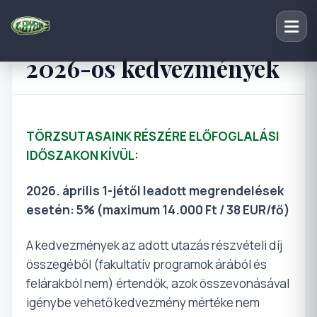
2026-os kedvezmények
TÖRZSUTASAINK RÉSZÉRE ELŐFOGLALÁSI
IDŐSZAKON KÍVÜL:
2026. április 1-jétől leadott megrendelések
esetén: 5% (maximum 14.000 Ft / 38 EUR/fő)
A kedvezmények az adott utazás részvételi díj
összegéből (fakultatív programok árából és
felárakból nem) értendők, azok összevonásával
igénybe vehető kedvezmény mértéke nem