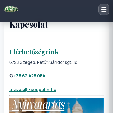
Kapcsolat
Elérhetőségeink
6722 Szeged, Petőfi Sándor sgt. 18.
✆
+36 62 426 084
utazas@zseppelin.hu