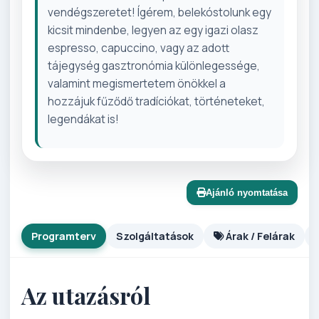
vendégszeretet! Ígérem, belekóstolunk egy
kicsit mindenbe, legyen az egy igazi olasz
espresso, capuccino, vagy az adott
tájegység gasztronómia különlegessége,
valamint megismertetem önökkel a
hozzájuk fűződő tradíciókat, történeteket,
legendákat is!
Ajánló nyomtatása
Programterv
Szolgáltatások
Árak / Felárak
Az utazásról