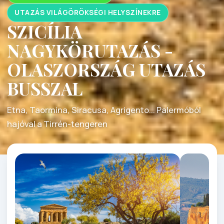
UTAZÁS VILÁGÖRÖKSÉGI HELYSZÍNEKRE
SZICÍLIA
NAGYKÖRUTAZÁS -
OLASZORSZÁG UTAZÁS
BUSSZAL
Etna, Taormina, Siracusa, Agrigento... Palermóból
hajóval a Tirrén-tengeren