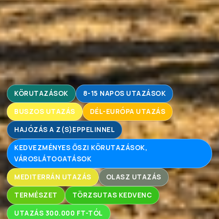
KÖRUTAZÁSOK
8-15 NAPOS UTAZÁSOK
BUSZOS UTAZÁS
DÉL-EURÓPA UTAZÁS
HAJÓZÁS A Z(S)EPPELINNEL
KEDVEZMÉNYES ŐSZI KÖRUTAZÁSOK,
VÁROSLÁTOGATÁSOK
MEDITERRÁN UTAZÁS
OLASZ UTAZÁS
TERMÉSZET
TÖRZSUTAS KEDVENC
UTAZÁS 300.000 FT-TÓL