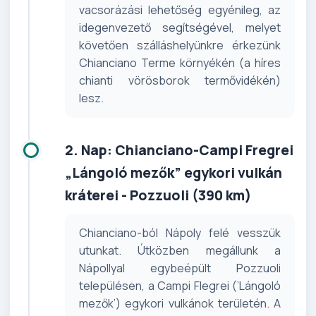
vacsorázási lehetőség egyénileg, az
idegenvezető segítségével, melyet
követően szálláshelyünkre érkezünk
Chianciano Terme környékén (a híres
chianti vörösborok termővidékén)
lesz.
2. Nap: Chianciano-Campi Fregrei
„Lángoló mezők” egykori vulkán
kráterei - Pozzuoli (390 km)
Chianciano-ból Nápoly felé vesszük
utunkat. Útközben megállunk a
Nápollyal egybeépült Pozzuoli
településen, a Campi Flegrei (’Lángoló
mezők’) egykori vulkánok területén. A