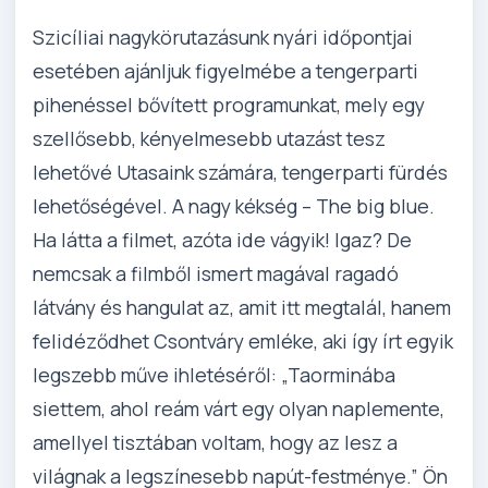
Szicíliai nagykörutazásunk nyári időpontjai
esetében ajánljuk figyelmébe a tengerparti
pihenéssel bővített programunkat, mely egy
szellősebb, kényelmesebb utazást tesz
lehetővé Utasaink számára, tengerparti fürdés
lehetőségével. A nagy kékség – The big blue.
Ha látta a filmet, azóta ide vágyik! Igaz? De
nemcsak a filmből ismert magával ragadó
látvány és hangulat az, amit itt megtalál, hanem
felidéződhet Csontváry emléke, aki így írt egyik
legszebb műve ihletéséről: „Taorminába
siettem, ahol reám várt egy olyan naplemente,
amellyel tisztában voltam, hogy az lesz a
világnak a legszínesebb napút-festménye.” Ön