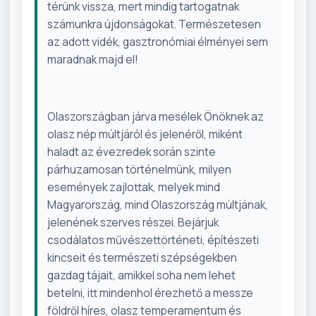
térünk vissza, mert mindig tartogatnak
számunkra újdonságokat. Természetesen
az adott vidék, gasztronómiai élményei sem
maradnak majd el!
Olaszországban járva mesélek Önöknek az
olasz nép múltjáról és jelenéről, miként
haladt az évezredek során szinte
párhuzamosan történelmünk, milyen
események zajlottak, melyek mind
Magyarország, mind Olaszország múltjának,
jelenének szerves részei. Bejárjuk
csodálatos művészettörténeti, építészeti
kincseit és természeti szépségekben
gazdag tájait, amikkel soha nem lehet
betelni, itt mindenhol érezhető a messze
földről híres, olasz temperamentum és