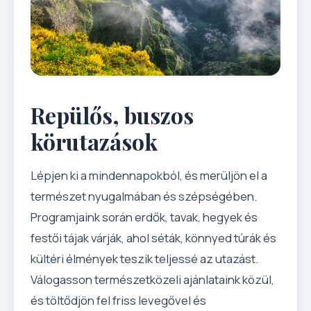
Repülős, buszos
körutazások
Lépjen ki a mindennapokból, és merüljön el a
természet nyugalmában és szépségében.
Programjaink során erdők, tavak, hegyek és
festői tájak várják, ahol séták, könnyed túrák és
kültéri élmények teszik teljessé az utazást.
Válogasson természetközeli ajánlataink közül,
és töltődjön fel friss levegővel és