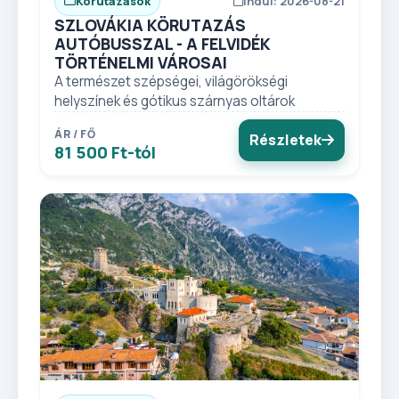
Körutazások
Indul: 2026-08-21
SZLOVÁKIA KÖRUTAZÁS
AUTÓBUSSZAL - A FELVIDÉK
TÖRTÉNELMI VÁROSAI
A természet szépségei, világörökségi
helyszínek és gótikus szárnyas oltárok
ÁR / FŐ
Részletek
81 500 Ft-tól