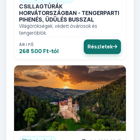
CSILLAGTÚRÁK
HORVÁTORSZÁGBAN - TENGERPARTI
PIHENÉS, ÜDÜLÉS BUSSZAL
Világörökségek, védett óvárosok és
tengeröblök
ÁR / FŐ
Részletek
268 500 Ft-tól