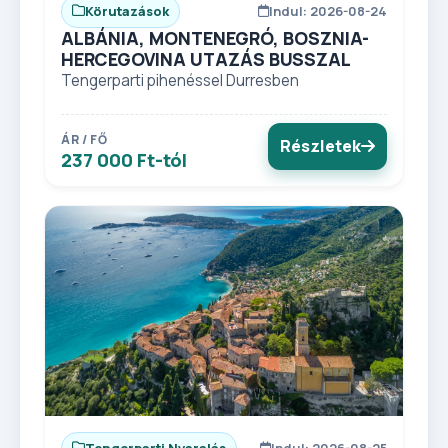
Körutazások
Indul: 2026-08-24
ALBÁNIA, MONTENEGRÓ, BOSZNIA-
HERCEGOVINA UTAZÁS BUSSZAL
Tengerparti pihenéssel Durresben
ÁR / FŐ
Részletek
237 000 Ft-tól
Tengerparti Nyaralás
Indul: 2026-08-25