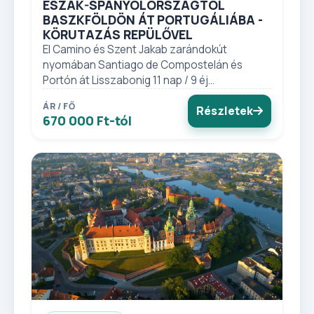
ÉSZAK-SPANYOLORSZÁGTÓL
BASZKFÖLDÖN ÁT PORTUGÁLIÁBA -
KÖRUTAZÁS REPÜLŐVEL
El Camino és Szent Jakab zarándokút
nyomában Santiago de Compostelán és
Portón át Lisszabonig 11 nap / 9 éj...
ÁR / FŐ
Részletek
670 000 Ft-tól