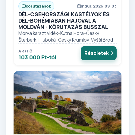
Körutazások
Indul: 2026-09-03
DÉL-CSEHORSZÁGI KASTÉLYOK ÉS
DÉL-BOHÉMIÁBAN HAJÓVAL A
MOLDVÁN - KÖRUTAZÁS BUSSZAL
Morva karszt vidék–Kutna Hora–Český
Šterberk–Hluboká–Ceský Krumlov-Vyšší Brod
ÁR / FŐ
Részletek
103 000 Ft-tól