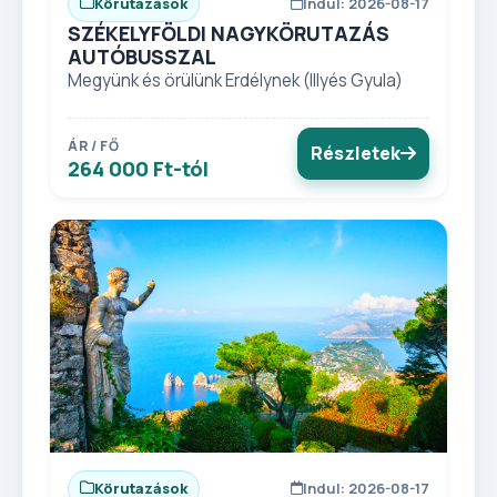
Körutazások
Indul: 2026-08-17
SZÉKELYFÖLDI NAGYKÖRUTAZÁS
AUTÓBUSSZAL
Megyünk és örülünk Erdélynek (Illyés Gyula)
ÁR / FŐ
Részletek
264 000 Ft-tól
Körutazások
Indul: 2026-08-17