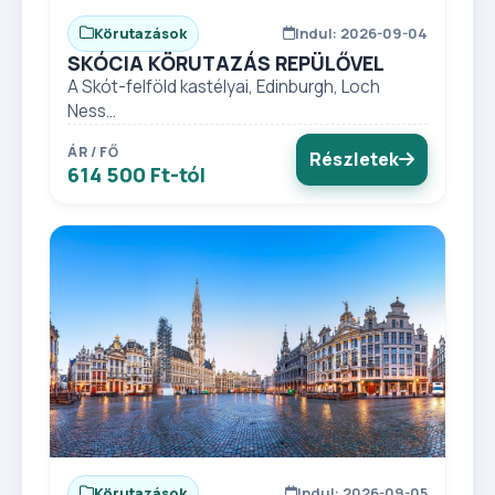
Körutazások
Indul: 2026-09-04
SKÓCIA KÖRUTAZÁS REPÜLŐVEL
A Skót-felföld kastélyai, Edinburgh, Loch
Ness...
ÁR / FŐ
Részletek
614 500 Ft-tól
Körutazások
Indul: 2026-09-05