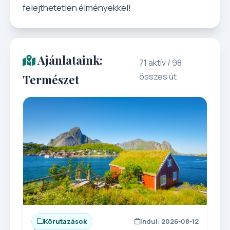
felejthetetlen élményekkel!
Ajánlataink:
71 aktív / 98
összes út
Természet
Körutazások
Indul: 2026-08-12