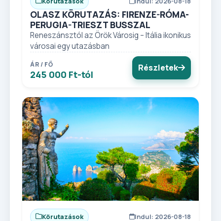
Körutazások
Indul: 2026-08-18
OLASZ KÖRUTAZÁS: FIRENZE-RÓMA-
PERUGIA-TRIESZT BUSSZAL
Reneszánsztól az Örök Városig – Itália ikonikus
városai egy utazásban
ÁR / FŐ
Részletek
245 000 Ft-tól
Körutazások
Indul: 2026-08-18