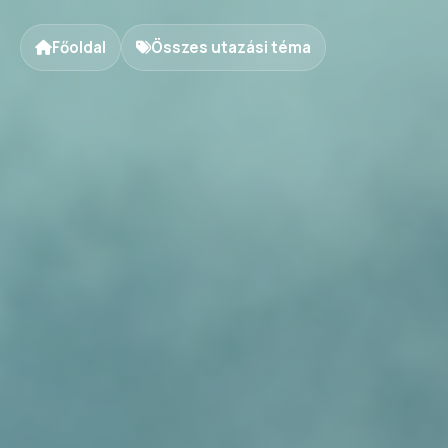
Főoldal
Összes utazási téma