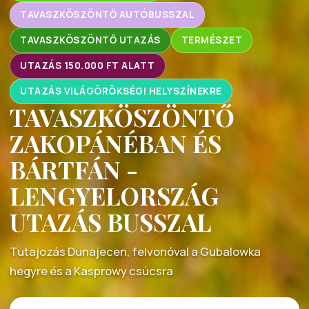
TAVASZKÖSZÖNTŐ AUTÓBUSSZAL
TAVASZKÖSZÖNTŐ UTAZÁS
TERMÉSZET
UTAZÁS 150.000 FT ALATT
UTAZÁS VILÁGÖRÖKSÉGI HELYSZÍNEKRE
TAVASZKÖSZÖNTŐ
ZAKOPÁNÉBAN ÉS
BÁRTFÁN -
LENGYELORSZÁG
UTAZÁS BUSSZAL
Tutajozás Dunajecen, felvonóval a Gubalowka
hegyre és a Kasprowy csúcsra