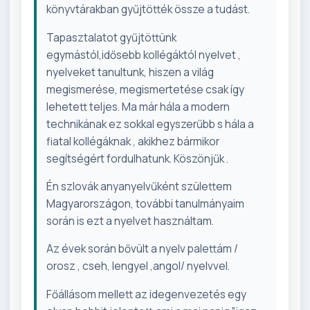
könyvtárakban gyűjtötték össze a tudást.
Tapasztalatot gyűjtöttünk
egymástól,idősebb kollégáktól nyelvet ,
nyelveket tanultunk, hiszen a világ
megismerése, megismertetése csak így
lehetett teljes. Ma már hála a modern
technikának ez sokkal egyszerűbb s hála a
fiatal kollégáknak , akikhez bármikor
segítségért fordulhatunk. Köszönjűk .
Én szlovák anyanyelvűként születtem
Magyarországon, további tanulmányaim
során is ezt a nyelvet használtam.
Az évek során bővült a nyelv palettám /
orosz , cseh, lengyel ,angol/ nyelvvel.
Főállásom mellett az idegenvezetés egy