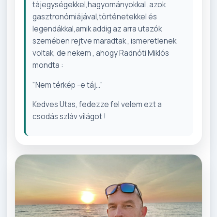
tájegységekkel,hagyományokkal ,azok
gasztronómiájával,történetekkel és
legendákkal,amik addig az arra utazók
szemében rejtve maradtak , ismeretlenek
voltak, de nekem , ahogy Radnóti Miklós
mondta :
"Nem térkép -e táj..."
Kedves Utas, fedezze fel velem ezt a
csodás szláv világot !