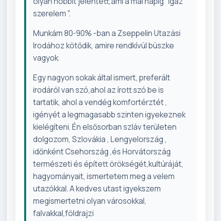
olyan hobbit jelentett,ami a mai napig "igaz
szerelem ".
Munkám 80-90% -ban a Zseppelin Utazási
Irodához kötődik, amire rendkívül büszke
vagyok.
Egy nagyon sokak által ismert, preferált
irodáról van szó,ahol az írott szó be is
tartatik, ahol a vendég komfortérztét ,
igényét a legmagasabb szinten igyekeznek
kielégíteni. Én elsősorban szláv területen
dolgozom, Szlovákia , Lengyelország ,
időnként Csehország ,és Horvátország
természeti és épített örökségét,kultúráját,
hagyományait, ismertetem meg a velem
utazókkal. A kedves utast igyekszem
megismertetni olyan városokkal,
falvakkal,földrajzi