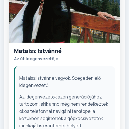
Mataisz Istvánné
Az út idegenvezetője
Mataisz Istvánné vagyok, Szegeden élő
idegenvezető.
Az idegenvezetők azon generációjához
tartozom ,akik anno még nem rendelkeztek
okos telefonnal,navigálni térképpel a
kezükben segíttették a gépkocsivezetők
munkáját is és internet helyett