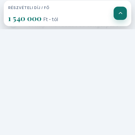
bennünket.
RÉSZVÉTELI DÍJ / FŐ
1 540 000
Ft - tól
5. Nap: Művészet és tengerpart
Reggeli után Yeosu városába
érkezünk, ahol a napot a festői Yeosu
Cable Car-ral kezdjük, amely
lélegzetelállító kilátást nyújt a
tengerre, a városra és a közeli
szigetekre. Ez az élmény már
önmagában is felejthetetlen kezdete a
napnak. A délelőtti program után
felfedezzük a Yeosu Art Land-et, ahol a
művészet és a természet találkozik. A
különleges szabadtéri installációk és
kreatív kiállítások garantáltan
lenyűgöznek mindenkit. A napot a Yi