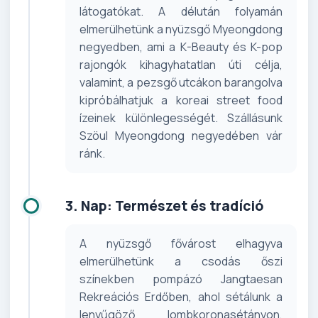
látogatókat. A délután folyamán
elmerülhetünk a nyüzsgő Myeongdong
negyedben, ami a K-Beauty és K-pop
rajongók kihagyhatatlan úti célja,
valamint, a pezsgő utcákon barangolva
kipróbálhatjuk a koreai street food
ízeinek különlegességét. Szállásunk
Szöul Myeongdong negyedében vár
ránk.
3. Nap: Természet és tradíció
A nyüzsgő fővárost elhagyva
elmerülhetünk a csodás őszi
színekben pompázó Jangtaesan
Rekreációs Erdőben, ahol sétálunk a
lenyűgöző lombkoronasétányon,