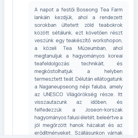
A napot a festői Boseong Tea Farm
lankáin kezdjük, ahol a rendezett
sorokban ültetett zöld teabokrok
között sétálunk, ezt követően részt
veszünk egy teakészítő workshopon,
a közeli Tea Múzeumban, ahol
megtanuljuk a hagyományos koreai
teafeldolgozás technikáit, és
megkóstolhatjuk a helyben
termesztett teát. Délután ellátogatunk
a Naganeupseong népi faluba, amely
az UNESCO Világörökség része. Itt
visszautazunk az időben, és
felfedezzük a Joseon-korszak
hagyományos falusi életét, beleértve a
jól megőrzött hanok házakat és az
erődítményeket. Szállásunkon várnak