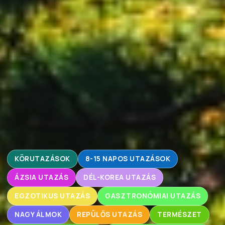
KÖRUTAZÁSOK
8-15 NAPOS UTAZÁSOK
ÁZSIA UTAZÁS
DÉL-KOREA UTAZÁS
EGZOTIKUS UTAZÁS
GASZTRONÓMIAI UTAZÁS
NAGY ÁLMOK
REPÜLŐS UTAZÁS
TERMÉSZET