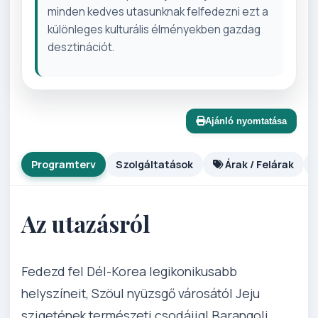
minden kedves utasunknak felfedezni ezt a
különleges kulturális élményekben gazdag
desztinációt.
Ajánló nyomtatása
Programterv
Szolgáltatások
Árak / Felárak
Az utazásról
Fedezd fel Dél-Korea legikonikusabb
helyszíneit, Szöul nyüzsgő városától Jeju
szigetének természeti csodáiig! Barangolj