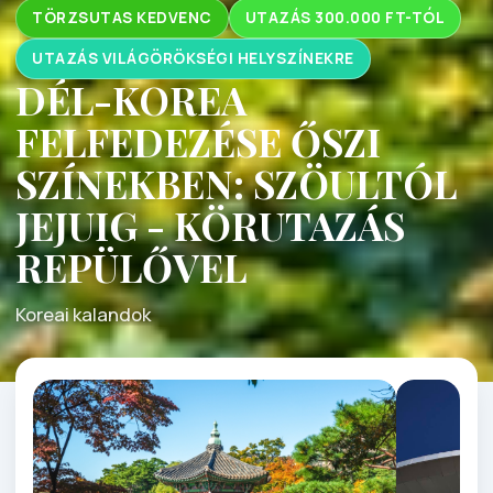
TÖRZSUTAS KEDVENC
UTAZÁS 300.000 FT-TÓL
UTAZÁS VILÁGÖRÖKSÉGI HELYSZÍNEKRE
DÉL-KOREA
FELFEDEZÉSE ŐSZI
SZÍNEKBEN: SZÖULTÓL
JEJUIG - KÖRUTAZÁS
REPÜLŐVEL
Koreai kalandok