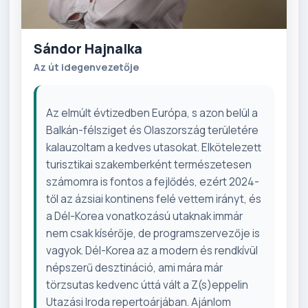
Sándor Hajnalka
Az út idegenvezetője
Az elmúlt évtizedben Európa, s azon belül a
Balkán-félsziget és Olaszország területére
kalauzoltam a kedves utasokat. Elkötelezett
turisztikai szakemberként természetesen
számomra is fontos a fejlődés, ezért 2024-
től az ázsiai kontinens felé vettem irányt, és
a Dél-Korea vonatkozású utaknak immár
nem csak kísérője, de programszervezője is
vagyok. Dél-Korea az a modern és rendkívül
népszerű desztináció, ami mára már
törzsutas kedvenc úttá vált a Z(s)eppelin
Utazási Iroda repertoárjában. Ajánlom