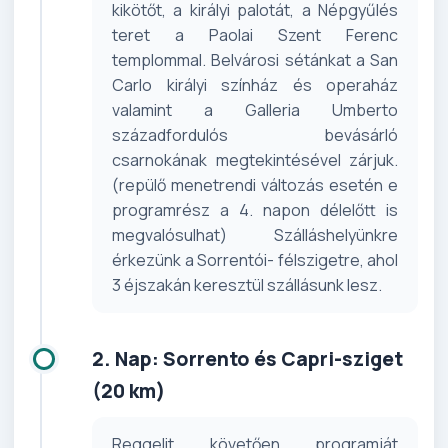
kikötőt, a királyi palotát, a Népgyűlés
teret a Paolai Szent Ferenc
templommal. Belvárosi sétánkat a San
Carlo királyi színház és operaház
valamint a Galleria Umberto
századfordulós bevásárló
csarnokának megtekintésével zárjuk.
(repülő menetrendi változás esetén e
programrész a 4. napon délelőtt is
megvalósulhat) Szálláshelyünkre
érkezünk a Sorrentói- félszigetre, ahol
3 éjszakán keresztül szállásunk lesz.
2. Nap: Sorrento és Capri-sziget
(20 km)
Reggelit követően programját