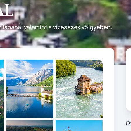
AL
 lábánál valamint a vízesések völgyében: