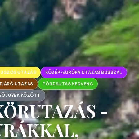
BUSZOS UTAZÁS
KÖZÉP-EURÓPA UTAZÁS BUSSZAL
TJÁRÓ UTAZÁS
TÖRZSUTAS KEDVENC
-VÖLGYEK KÖZÖTT
KÖRUTAZÁS -
ÚRÁKKAL,