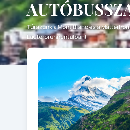
AUTÓBUSSZ
Túrázunk a Mont Blanc és a Matterhorn
Lauterbrunnentalban!