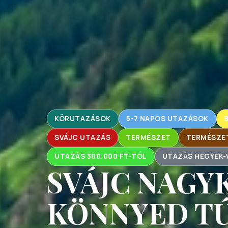
KÖRUTAZÁSOK
5-7 NAPOS UTAZÁSOK
SVÁJC UTAZÁS
TERMÉSZET
TERMÉSZE
UTAZÁS 300.000 FT-TÓL
UTAZÁS HEGYEK
SVÁJC NAGY
KÖNNYED T