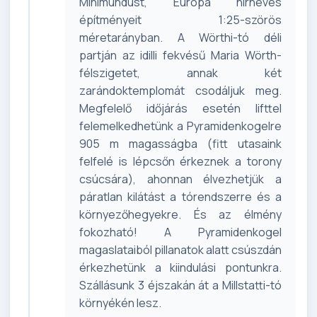
Minimundust, Európa hírneves
építményeit 1:25-szörös
méretarányban. A Wörthi-tó déli
partján az idilli fekvésű Maria Wörth-
félszigetet, annak két
zarándoktemplomát csodáljuk meg.
Megfelelő időjárás esetén lifttel
felemelkedhetünk a Pyramidenkogelre
905 m magasságba (fitt utasaink
felfelé is lépcsőn érkeznek a torony
csúcsára), ahonnan élvezhetjük a
páratlan kilátást a tórendszerre és a
környezőhegyekre. És az élmény
fokozható! A Pyramidenkogel
magaslataiból pillanatok alatt csúszdán
érkezhetünk a kiindulási pontunkra.
Szállásunk 3 éjszakán át a Millstatti-tó
környékén lesz.