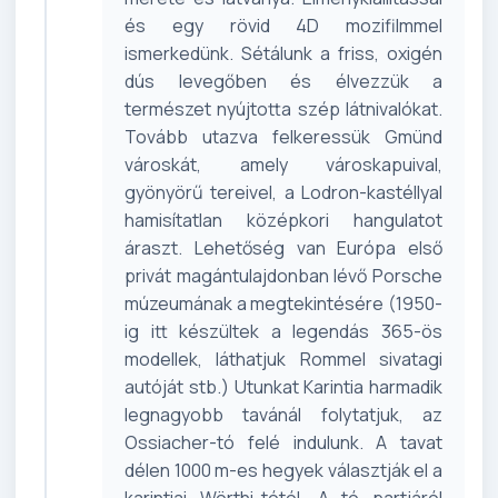
és egy rövid 4D mozifilmmel
ismerkedünk. Sétálunk a friss, oxigén
dús levegőben és élvezzük a
természet nyújtotta szép látnivalókat.
Tovább utazva felkeressük Gmünd
városkát, amely városkapuival,
gyönyörű tereivel, a Lodron-kastéllyal
hamisítatlan középkori hangulatot
áraszt. Lehetőség van Európa első
privát magántulajdonban lévő Porsche
múzeumának a megtekintésére (1950-
ig itt készültek a legendás 365-ös
modellek, láthatjuk Rommel sivatagi
autóját stb.) Utunkat Karintia harmadik
legnagyobb tavánál folytatjuk, az
Ossiacher-tó felé indulunk. A tavat
délen 1000 m-es hegyek választják el a
karintiai Wörthi-tótól. A tó partjáról