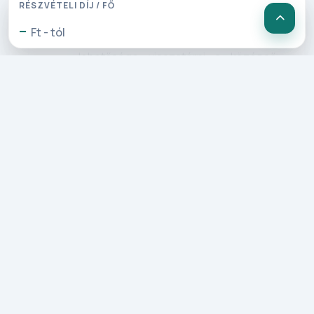
(1440 m) érkezünk. Ha mégsem venne
RÉSZVÉTELI DÍJ / FŐ
részt a „Gerlitzen 4 hütte” túrán, a
-
Ft - tól
Gerlitzen csúcsról felvonójeggyel lesz
lehetősége visszatérni a középső,
majd az alsó kiindulási ponton lévő
állomásszintekhez. Mindkét helyszínen
lehetőség van beülni egy csésze
kávéra és harapnivalót fogyasztani, az
Ossiacher-tó partján pedig kellemes
séta várja. A késő délutáni órákban
indulunk vissza szálláshelyünkre.
3. Nap: Grossglockner
panorámaút, könnyed túra a
Pasterce gleccserhez!
Ezen a reggelen a híres Grossglockner