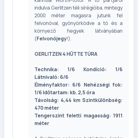
indulva Gerlitzen téli sírégióba, mintegy
2000 méter magasra jutunk fel
felvonóval, gyönyörködve a tó és a
környező hegyek látványában
(
Felvonójegy
!).
GERLITZEN 4 HÜTTE TÚRA
Technika: 1/6 Kondíció: 1/6
Látnivaló: 6/6
Élményfaktor: 6/6 Nehézségi fok:
1/6 Időtartam: kb. 2,5 óra
Távolság: 4,44 km Szintkülönbség:
470 méter
Tengerszint feletti magasság: 1911
méter