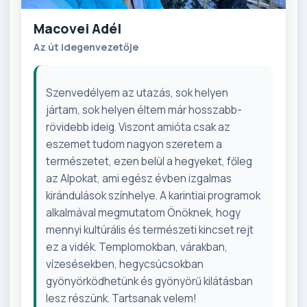
Macovei Adél
Az út idegenvezetője
Szenvedélyem az utazás, sok helyen
jártam, sok helyen éltem már hosszabb-
rövidebb ideig. Viszont amióta csak az
eszemet tudom nagyon szeretem a
természetet, ezen belül a hegyeket, főleg
az Alpokat, ami egész évben izgalmas
kirándulások színhelye. A karintiai programok
alkalmával megmutatom Önöknek, hogy
mennyi kultúrális és természeti kincset rejt
ez a vidék. Templomokban, várakban,
vízesésekben, hegycsúcsokban
gyönyörködhetünk és gyönyörű kilátásban
lesz részünk. Tartsanak velem!