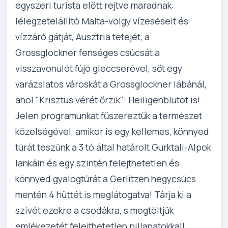
egyszeri turista előtt rejtve maradnak:
lélegzetelállító Malta-völgy vízeséseit és
vízzáró gátját, Ausztria tetejét, a
Grossglockner fenséges csúcsát a
visszavonulót fújó gleccserével, sőt egy
varázslatos városkát a Grossglockner lábánál,
ahol "Krisztus vérét őrzik": Heiligenblutot is!
Jelen programunkat fűszereztük a természet
közelségével, amikor is egy kellemes, könnyed
túrát teszünk a 3 tó által határolt Gurktali-Alpok
lankáin és egy szintén felejthetetlen és
könnyed gyalogtúrát a Gerlitzen hegycsúcs
mentén 4 hüttét is meglátogatva! Tárja ki a
szívét ezekre a csodákra, s megtöltjük
emlékezetét felejthetetlen pillanatokkal!