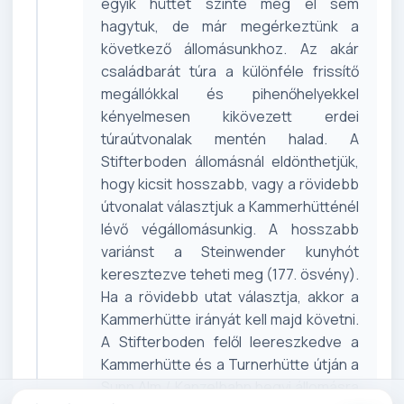
egyik hüttét szinte még el sem
hagytuk, de már megérkeztünk a
következő állomásunkhoz. Az akár
családbarát túra a különféle frissítő
megállókkal és pihenőhelyekkel
kényelmesen kikövezett erdei
túraútvonalak mentén halad. A
Stifterboden állomásnál eldönthetjük,
hogy kicsit hosszabb, vagy a rövidebb
útvonalat választjuk a Kammerhütténél
lévő végállomásunkig. A hosszabb
variánst a Steinwender kunyhót
keresztezve teheti meg (177. ösvény).
Ha a rövidebb utat választja, akkor a
Kammerhütte irányát kell majd követni.
A Stifterboden felől leereszkedve a
Kammerhütte és a Turnerhütte útján a
Sunn Alm / Kanzelbahn hegyi állomásra