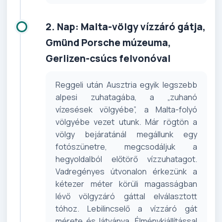
2. Nap: Malta-völgy vízzáró gátja,
Gmünd Porsche múzeuma,
Gerlizen-csúcs felvonóval
Reggeli után Ausztria egyik legszebb
alpesi zuhatagába, a „zuhanó
vízesések völgyébe”, a Malta-folyó
völgyébe vezet utunk. Már rögtön a
völgy bejáratánál megállunk egy
fotószünetre, megcsodáljuk a
hegyoldalból előtörő vízzuhatagot.
Vadregényes útvonalon érkezünk a
kétezer méter körüli magasságban
lévő völgyzáró gáttal elválasztott
tóhoz. Lebilincselő a vízzáró gát
mérete és látványa. Élménykiállítással