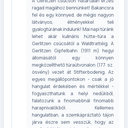
A Gerlitzen csúcson határtalan érzés
ragad magához bennünket! Bakancsra
fel és egy könnyed, de mégis nagyon
látványos, élményekkel teli
gyalogtúrának indulunk! Mai napi túránk
lehet akár kulináris hütte-túra a
Gerlitzen csúcsától a Waldtrattéig. A
Gerlitzen Gipfelbahn (1911 m) hegyi
állomásától egy könnyen
megközelíthető túraútvonalon (177. sz.
ösvény) vezet át Stifterbodenig. Az
egyes megállópontokon - csak a jó
hangulat érdekében és mértékkel -
fogyaszthatunk a helyi nedűkből,
falatozunk a finomabbnál finomabb
harapnivalókból. Kellemes
hangulatban, a szemkápráztató tájon
járva észre sem vesszük, hogy az