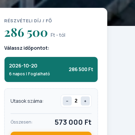
RÉSZVÉTELI DÍJ / FŐ
286 500
Ft - tól
Válassz időpontot:
2026-10-20
286 500 Ft
6 napos | Foglalható
Utasok száma:
−
+
573 000
Ft
Összesen: