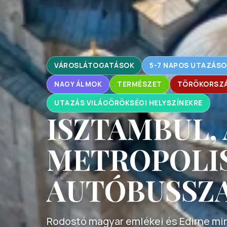
VÁROSLÁTOGATÁSOK
5-7 NAPOS UTAZÁSO
NAGY ÁLMOK
TERMÉSZET
TÖRÖKORSZÁ
UTAZÁS VILÁGÖRÖKSÉGI HELYSZÍNEKRE
ISZTAMBUL,
METROPOLIS
AUTÓBUSSZ
Rodostó magyar emlékei és Edirne min