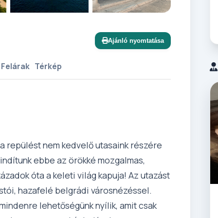
+14 további
Ajánló nyomtatása
 Felárak
Térkép
 a repülést nem kedvelő utasaink részére
s indítunk ebbe az örökké mozgalmas,
adok óta a keleti világ kapuja! Az utazást
tói, hazafelé belgrádi városnézéssel.
mindenre lehetőségünk nyílik, amit csak