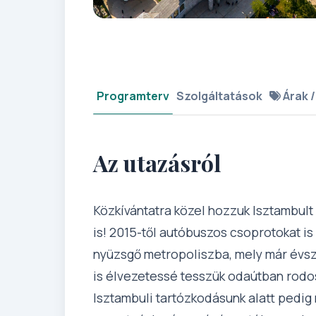
Programterv
Szolgáltatások
Árak /
Az utazásról
Közkívántatra közel hozzuk Isztambult
is! 2015-től autóbuszos csoprotokat i
nyüzsgő metropoliszba, mely már évszáz
is élvezetessé tesszük odaútban rodos
Isztambuli tartózkodásunk alatt pedig 