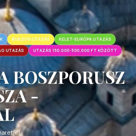
K
BUSZOS UTAZÁS
KELET-EURÓPA UTAZÁS
G UTAZÁS
UTAZÁS 150.000-300.000 FT KÖZÖTT
 A BOSZPORUSZ
ZA -
AL
aretjei