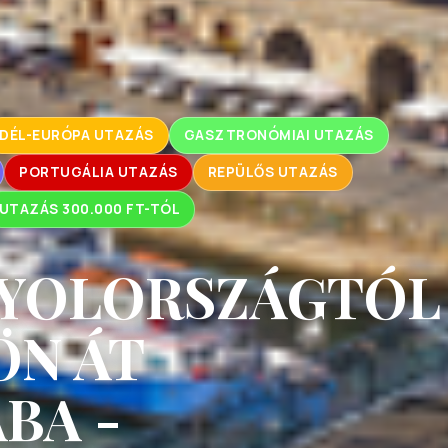
DÉL-EURÓPA UTAZÁS
GASZTRONÓMIAI UTAZÁS
PORTUGÁLIA UTAZÁS
REPÜLŐS UTAZÁS
UTAZÁS 300.000 FT-TÓL
NYOLORSZÁGTÓL
ÖN ÁT
BA -