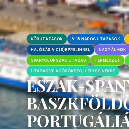
KÖRUTAZÁSOK
8-15 NAPOS UTAZÁSOK
HAJÓZÁS A Z(S)EPPELINNEL
NAGY ÁLMOK
SPANYOLORSZÁG UTAZÁS
TERMÉSZET
UTAZÁS VILÁGÖRÖKSÉGI HELYSZÍNEKRE
ÉSZAK-SPA
BASZKFÖLD
PORTUGÁLIÁ