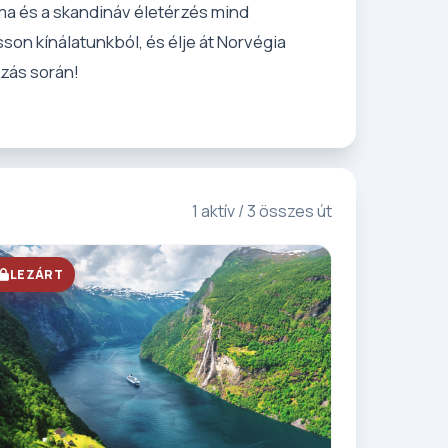
ma és a skandináv életérzés mind
son kínálatunkból, és élje át Norvégia
zás során!
1 aktív / 3 összes út
LEZÁRT