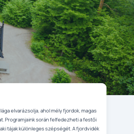
lága elvarázsolja, ahol mély fjordok, magas
t. Programjaink során felfedezheti a festői
aki tájak különleges szépségét. A fjordvidék