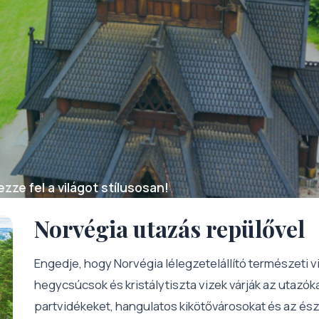
zze fel a világot stílusosan!
Norvégia utazás repülővel
Engedje, hogy Norvégia lélegzetelállító természeti vi
hegycsúcsok és kristálytiszta vizek várják az utazóka
partvidékeket, hangulatos kikötővárosokat és az ész