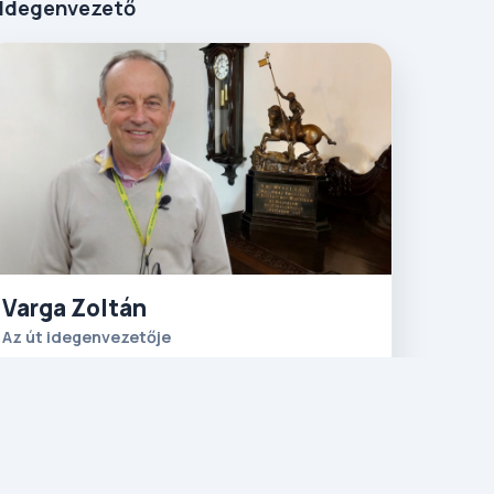
Idegenvezető
Varga Zoltán
Az út idegenvezetője
Ahoj!
Üdvözlöm Önöket, ahogy Prágában
szokás! Szerelmem Prága, s ezt már sokan