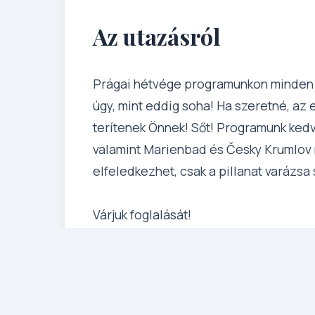
Az utazásról
Prágai hétvége programunkon minden ti
úgy, mint eddig soha! Ha szeretné, az
terítenek Önnek! Sőt! Programunk kedv
valamint Marienbad és Česky Krumlov m
elfeledkezhet, csak a pillanat varázsa 
Várjuk foglalását!
Részletes Program
1. Nap: Szeged – Budapest 