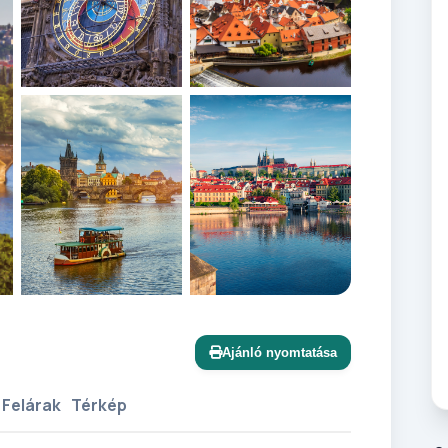
+10 további
Ajánló nyomtatása
 Felárak
Térkép