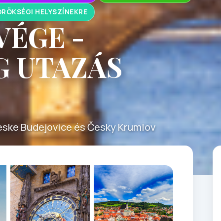
RÖKSÉGI HELYSZÍNEKRE
VÉGE -
 UTAZÁS
Česke Budejovice és Česky Krumlov