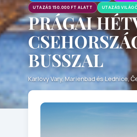
UTAZÁS 150.000 FT ALATT
UTAZÁS VILÁGÖ
PRÁGAI HÉT
CSEHORSZÁG
BUSSZAL
Karlovy Vary, Marienbad és Lednice, 