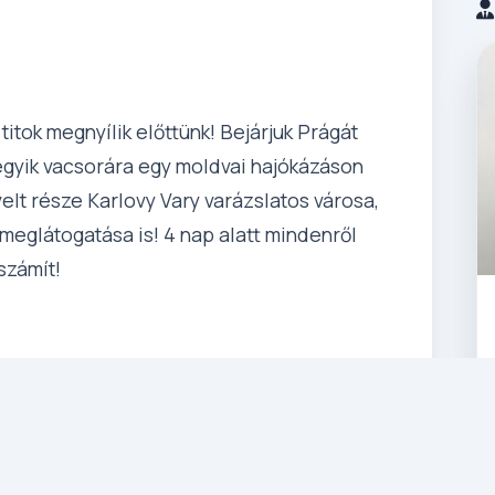
tok megnyílik előttünk! Bejárjuk Prágát
 egyik vacsorára egy moldvai hajókázáson
elt része Karlovy Vary varázslatos városa,
eglátogatása is! 4 nap alatt mindenről
számít!
– Pozsony – Lednice – Prága (550