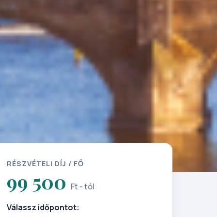
RÉSZVÉTELI DÍJ / FŐ
99 500
Ft - tól
Válassz időpontot: