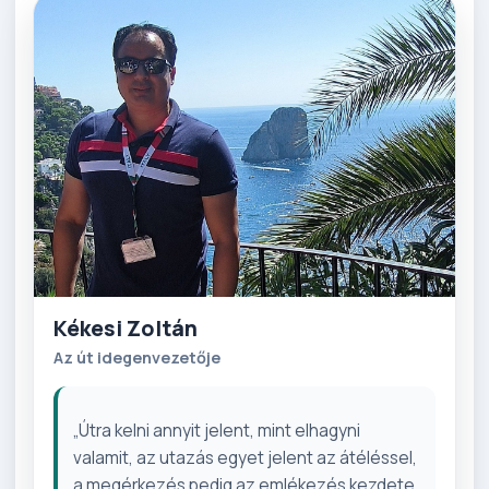
Kékesi Zoltán
Az út idegenvezetője
„Útra kelni annyit jelent, mint elhagyni
valamit, az utazás egyet jelent az átéléssel,
a megérkezés pedig az emlékezés kezdete.