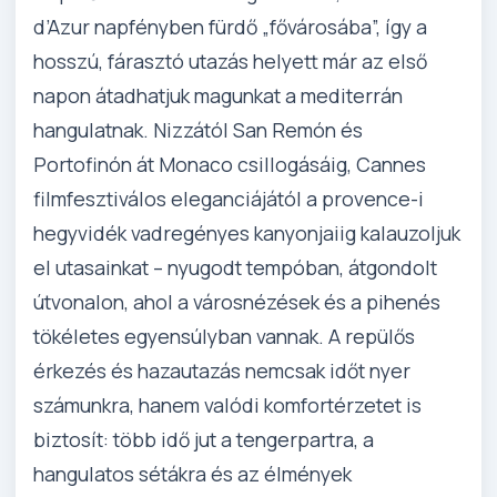
d’Azur napfényben fürdő „fővárosába”, így a
hosszú, fárasztó utazás helyett már az első
napon átadhatjuk magunkat a mediterrán
hangulatnak. Nizzától San Remón és
Portofinón át Monaco csillogásáig, Cannes
filmfesztiválos eleganciájától a provence-i
hegyvidék vadregényes kanyonjaiig kalauzoljuk
el utasainkat – nyugodt tempóban, átgondolt
útvonalon, ahol a városnézések és a pihenés
tökéletes egyensúlyban vannak. A repülős
érkezés és hazautazás nemcsak időt nyer
számunkra, hanem valódi komfortérzetet is
biztosít: több idő jut a tengerpartra, a
hangulatos sétákra és az élmények