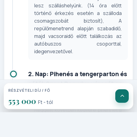
lesz szálláshelyünk. (14 óra előtt
történő érkezés esetén a szálloda
csomagszobát biztosít), A
repülőmenetrend alapján szabadidő,
majd vacsoraidő előtt találkozás az
autóbuszos csoporttal,
idegenvezetővel.
2. Nap: Pihenés a tengerparton és
séták Szent Romulus városában:
RÉSZVÉTELI DÍJ / FŐ
San Remo és a Nobel Villa (60 km)
553 000
Ft - tól
Reggelit követően kedvére pihenhet a
ligúr tengerparton, vagy jöjjön velünk
egy gyalogos városnézésre San
Remoban. Sétánk főbb látnivalói a