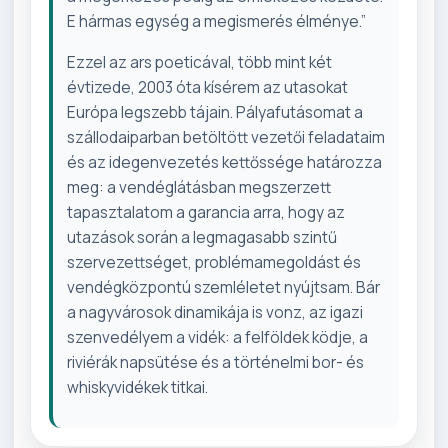
E hármas egység a megismerés élménye.”
Ezzel az ars poeticával, több mint két
évtizede, 2003 óta kísérem az utasokat
Európa legszebb tájain. Pályafutásomat a
szállodaiparban betöltött vezetői feladataim
és az idegenvezetés kettőssége határozza
meg: a vendéglátásban megszerzett
tapasztalatom a garancia arra, hogy az
utazások során a legmagasabb szintű
szervezettséget, problémamegoldást és
vendégközpontú szemléletet nyújtsam. Bár
a nagyvárosok dinamikája is vonz, az igazi
szenvedélyem a vidék: a felföldek ködje, a
riviérák napsütése és a történelmi bor- és
whiskyvidékek titkai.