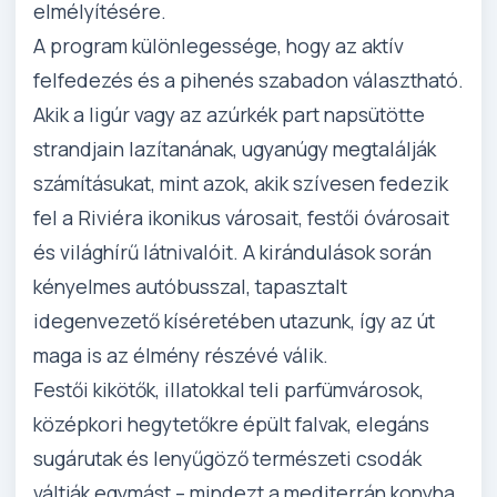
elmélyítésére.
A program különlegessége, hogy az aktív
felfedezés és a pihenés szabadon választható.
Akik a ligúr vagy az azúrkék part napsütötte
strandjain lazítanának, ugyanúgy megtalálják
számításukat, mint azok, akik szívesen fedezik
fel a Riviéra ikonikus városait, festői óvárosait
és világhírű látnivalóit. A kirándulások során
kényelmes autóbusszal, tapasztalt
idegenvezető kíséretében utazunk, így az út
maga is az élmény részévé válik.
Festői kikötők, illatokkal teli parfümvárosok,
középkori hegytetőkre épült falvak, elegáns
sugárutak és lenyűgöző természeti csodák
váltják egymást – mindezt a mediterrán konyha