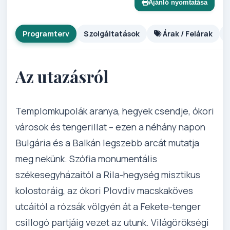
Ajánló nyomtatása
Programterv
Szolgáltatások
Árak / Felárak
Az utazásról
Templomkupolák aranya, hegyek csendje, ókori
városok és tengerillat – ezen a néhány napon
Bulgária és a Balkán legszebb arcát mutatja
meg nekünk. Szófia monumentális
székesegyházaitól a Rila-hegység misztikus
kolostoráig, az ókori Plovdiv macskaköves
utcáitól a rózsák völgyén át a Fekete-tenger
csillogó partjáig vezet az utunk. Világörökségi