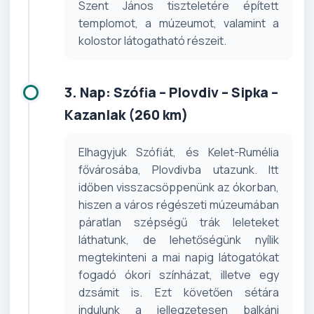
Szent János tiszteletére épített
templomot, a múzeumot, valamint a
kolostor látogatható részeit.
3. Nap: Szófia – Plovdiv – Sipka –
Kazanlak (260 km)
Elhagyjuk Szófiát, és Kelet-Rumélia
fővárosába, Plovdivba utazunk. Itt
időben visszacsöppenünk az ókorban,
hiszen a város régészeti múzeumában
páratlan szépségű trák leleteket
láthatunk, de lehetőségünk nyílik
megtekinteni a mai napig látogatókat
fogadó ókori színházat, illetve egy
dzsámit is. Ezt követően sétára
indulunk a jellegzetesen balkáni