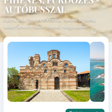
AUTÓBUSSZAL
Szófia, Rila, Plovdiv, Kazanlak, Neszebár, Várna,
VelikoTarnovo, Rusze, Brassó, Nagyszeben