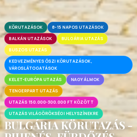
KÖRUTAZÁSOK
8-15 NAPOS UTAZÁSOK
BALKÁN UTAZÁSOK
BULGÁRIA UTAZÁS
BUSZOS UTAZÁS
KEDVEZMÉNYES ŐSZI KÖRUTAZÁSOK,
VÁROSLÁTOGATÁSOK
KELET-EURÓPA UTAZÁS
NAGY ÁLMOK
TENGERPART UTAZÁS
UTAZÁS 150.000-300.000 FT KÖZÖTT
UTAZÁS VILÁGÖRÖKSÉGI HELYSZÍNEKRE
BULGÁRIA KÖRUTAZÁS -
PIHENÉS, FÜRDŐZÉS -