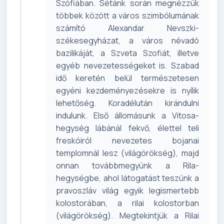
Szófiában. Sétánk során megnézzük
többek között a város szimbólumának
számító Alexandar Nevszki-
székesegyházat, a város névadó
bazilikáját, a Szveta Szofiát, illetve
egyéb nevezetességeket is. Szabad
idő keretén belül természetesen
egyéni kezdeményezésekre is nyílik
lehetőség. Koradélután kirándulni
indulunk. Első állomásunk a Vitosa-
hegység lábánál fekvő, élettel teli
freskóiról nevezetes bojanai
templomnál lesz (világörökség), majd
onnan továbbmegyünk a Rila-
hegységbe, ahol látogatást teszünk a
pravoszláv világ egyik legismertebb
kolostorában, a rilai kolostorban
(világörökség). Megtekintjük a Rilai