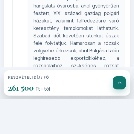
hangulatú óvárosba, ahol gyönyörűen
festett, XIX. századi gazdag polgári
házakat, valamint felfedezésre váró
keresztény templomokat láthatunk.
Szabad időt követően utunkat észak
felé folytatjuk. Hamarosan a rózsák
völgyébe érkezünk, ahol Bulgária talán
leghíresebb exportcikkéhez, a
rózsaolajhoz szükséges rózsát
termesztik. Mai napunk végén a már
RÉSZVÉTELI DÍJ / FŐ
messziről fénylő arany hagymakupolás,
261 500
sipkai orosz templomot tekintjük meg.
Ft - tól
Szállásunk a Balkán-hegység lábánál
elhelyezkedő Kazanlakban lesz.
4. Nap: Kazanlak – Neszebár –