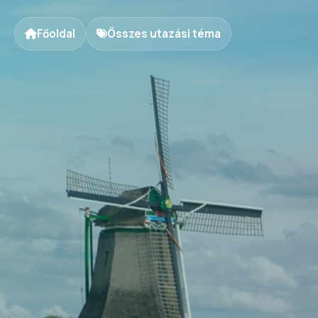
Főoldal
Összes utazási téma