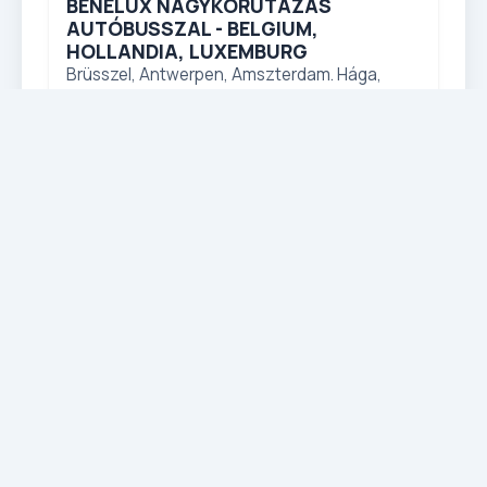
BENELUX NAGYKÖRUTAZÁS
AUTÓBUSSZAL - BELGIUM,
HOLLANDIA, LUXEMBURG
Brüsszel, Antwerpen, Amszterdam. Hága,
Delft, Zaanse Schans skanzen, Keukenhof
vagy Volendam
ÁR / FŐ
Részletek
299 500 Ft-tól