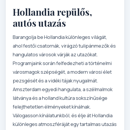
Hollandia repülős,
autós utazás
Barangolja be Hollandia különleges világát,
ahol festői csatornák, virágzó tulipánmezők és
hangulatos városok várják az utazókat.
Programjaink során felfedezheti a történelmi
városmagok szépségét, a modern városi élet
pezsgését és a vidéki tájak nyugalmát.
Amszterdam egyedi hangulata, a szélmalmok
látványa és a holland kultúra sokszínűsége
felejthetetlen élményeket kínálnak.
Válogasson kínálatunkból, és élje át Hollandia
különleges atmoszféráját egy tartalmas utazás