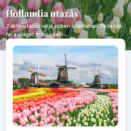
Hollandia utazás
2 aktív utazás várja ebben a témában. Fedezze
fel a világot stílusosan!