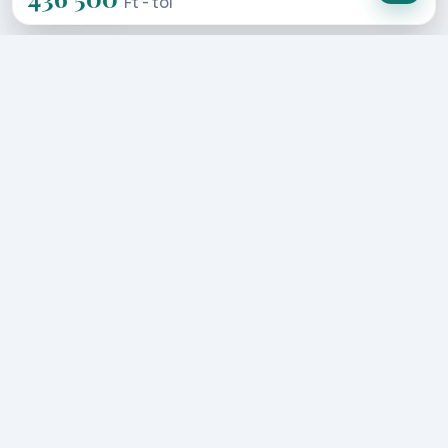
Ft - tól
kirándulást!
Az utazás során hosszabb-rövidebb sétákra
(adott esetben akár kb. 10 km hosszúak is),
illetve szükség esetén lépcsőzésre is
számíthatnak, ezért alap, fiatalos kondíció
javasolt.
Részletes Program
1. Nap: Budapest – Párizs
Repülőmenetrendtől függően
érkezünk Párizsba, majd csatlakozunk
az autóbuszos csoporthoz. A francia
főváros nevezetességeivel