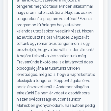
álmaink között szerepel a hajózás, a
tengerek meghódítása! Minden alkalommal
nagy örömmel bízzuk őrá a „Hajózás északi
tengereken” c. program vezetését! Ezen a
programon különleges helyzetekben,
kalandos utazásokon veszünk részt, hiszen
az autóbuszt hajóra váltjuk és 2 éjszakát
töltünk egy romantikus tengerjárón, s úgy
érezhetjük, hogy valóra vált minden álmunk!
A hajóra felszállva visszapillantunk még
Travemünde kikötőjére, s a látványtól édes
boldogság járja át tudatunk! Minden
lehetséges, még az is, hogy a napfelkeltét is
elcsípjük a tengeren! Koppenhágába érve
pedig észrevétlenül is Andersen világába
érkezünk! De nem ér véget a csodák sora,
hiszen svédországi kiruccanásunkon
Malmőben gyönyörködünk, hazaútban pedig