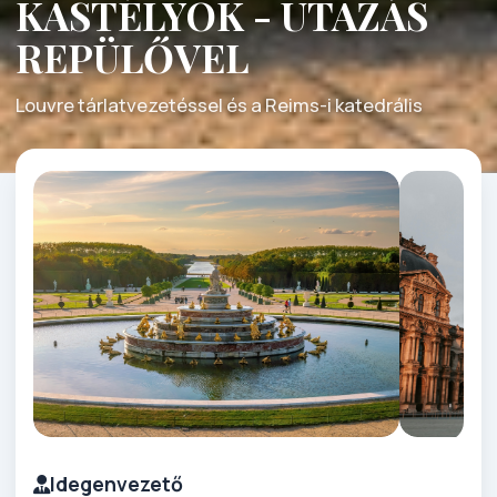
KASTÉLYOK - UTAZÁS
REPÜLŐVEL
Louvre tárlatvezetéssel és a Reims-i katedrális
Idegenvezető