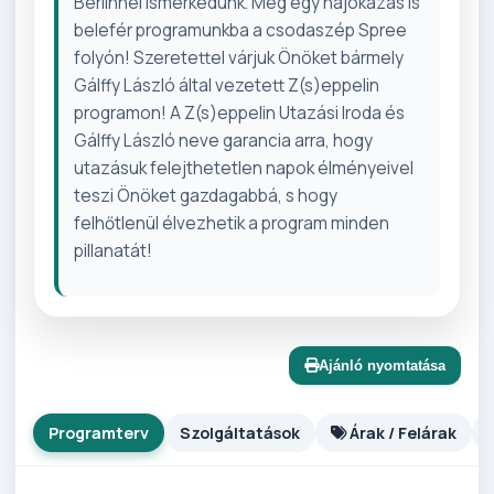
Berlinnel ismerkedünk. Még egy hajókázás is
belefér programunkba a csodaszép Spree
folyón! Szeretettel várjuk Önöket bármely
Gálffy László által vezetett Z(s)eppelin
programon! A Z(s)eppelin Utazási Iroda és
Gálffy László neve garancia arra, hogy
utazásuk felejthetetlen napok élményeivel
teszi Önöket gazdagabbá, s hogy
felhőtlenül élvezhetik a program minden
pillanatát!
Ajánló nyomtatása
Programterv
Szolgáltatások
Árak / Felárak