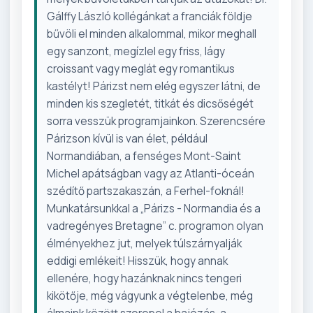
Gálffy László kollégánkat a franciák földje
bűvöli el minden alkalommal, mikor meghall
egy sanzont, megízlel egy friss, lágy
croissant vagy meglát egy romantikus
kastélyt! Párizst nem elég egyszer látni, de
minden kis szegletét, titkát és dicsőségét
sorra vesszük programjainkon. Szerencsére
Párizson kívül is van élet, például
Normandiában, a fenséges Mont-Saint
Michel apátságban vagy az Atlanti-óceán
szédítő partszakaszán, a Ferhel-foknál!
Munkatársunkkal a „Párizs - Normandia és a
vadregényes Bretagne” c. programon olyan
élményekhez jut, melyek túlszárnyalják
eddigi emlékeit! Hisszük, hogy annak
ellenére, hogy hazánknak nincs tengeri
kikötője, még vágyunk a végtelenbe, még