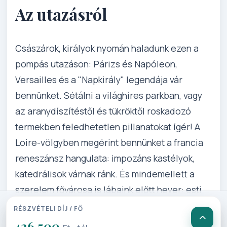
Az utazásról
Császárok, királyok nyomán haladunk ezen a
pompás utazáson: Párizs és Napóleon,
Versailles és a "Napkirály" legendája vár
bennünket. Sétálni a világhíres parkban, vagy
az aranydíszítéstől és tükröktől roskadozó
termekben feledhetetlen pillanatokat ígér! A
Loire-völgyben megérint bennünket a francia
reneszánsz hangulata: impozáns kastélyok,
katedrálisok várnak ránk. És mindemellett a
szerelem fővárosa is lábaink előtt hever: esti
sétahajózásunk a Szajnán mindent megmutat,
RÉSZVÉTELI DÍJ / FŐ
amit Párizsban látni kell! Párizs megér egy
436 500