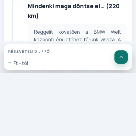
Mindenki maga döntse el… (220
km)
Reggelit követően a BMW Welt
központi épületéhez térünk vissza. A
BMW gyár főhadiszállásán a BMW
RÉSZVÉTELI DÍJ / FŐ
Múzeum fogad bennünket és
-
bepillantunk a gyár oldtimer modelljeitől
Ft - tól
a napjainkig gyártott autócsodák
életébe. A múzeumban ismerkedünk a
BMW fejlődésével, a modellek
életútjával. A múzeumot követően a
nemrég átadott BMW Welt (BMW Világ)
futurisztikus épületében
gyönyörködünk és szebbnél-szebb
modelleket csodálhatunk meg a jövőt
idéző épületben. Láthatjuk az egyes