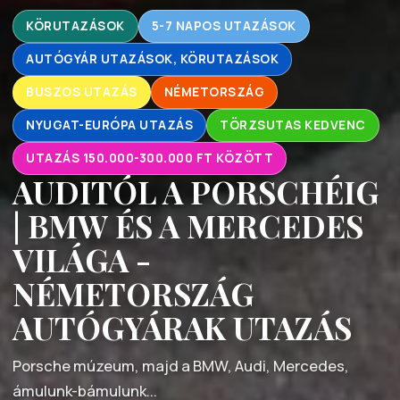
KÖRUTAZÁSOK
5-7 NAPOS UTAZÁSOK
AUTÓGYÁR UTAZÁSOK, KÖRUTAZÁSOK
BUSZOS UTAZÁS
NÉMETORSZÁG
NYUGAT-EURÓPA UTAZÁS
TÖRZSUTAS KEDVENC
UTAZÁS 150.000-300.000 FT KÖZÖTT
AUDITÓL A PORSCHÉIG
| BMW ÉS A MERCEDES
VILÁGA -
NÉMETORSZÁG
AUTÓGYÁRAK UTAZÁS
Porsche múzeum, majd a BMW, Audi, Mercedes,
ámulunk-bámulunk...