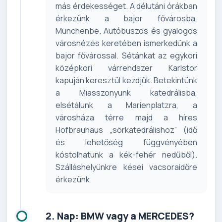
más érdekességet. A délutáni órákban
érkezünk a bajor fővárosba,
Münchenbe. Autóbuszos és gyalogos
városnézés keretében ismerkedünk a
bajor fővárossal. Sétánkat az egykori
középkori várrendszer Karlstor
kapuján keresztül kezdjük. Betekintünk
a Miasszonyunk katedrálisba,
elsétálunk a Marienplatzra, a
városháza térre majd a híres
Hofbrauhaus „sörkatedrálishoz” (idő
és lehetőség függvényében
kóstolhatunk a kék-fehér nedűből).
Szálláshelyünkre kései vacsoraidőre
érkezünk.
2. Nap: BMW vagy a MERCEDES?