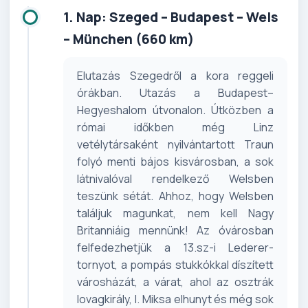
1. Nap: Szeged – Budapest – Wels
– München (660 km)
Elutazás Szegedről a kora reggeli
órákban. Utazás a Budapest–
Hegyeshalom útvonalon. Útközben a
római időkben még Linz
vetélytársaként nyilvántartott Traun
folyó menti bájos kisvárosban, a sok
látnivalóval rendelkező Welsben
teszünk sétát. Ahhoz, hogy Welsben
találjuk magunkat, nem kell Nagy
Britanniáig mennünk! Az óvárosban
felfedezhetjük a 13.sz-i Lederer-
tornyot, a pompás stukkókkal díszített
városházát, a várat, ahol az osztrák
lovagkirály, I. Miksa elhunyt és még sok