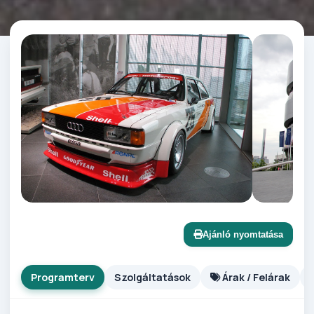
Ajánló nyomtatása
Programterv
Szolgáltatások
Árak / Felárak