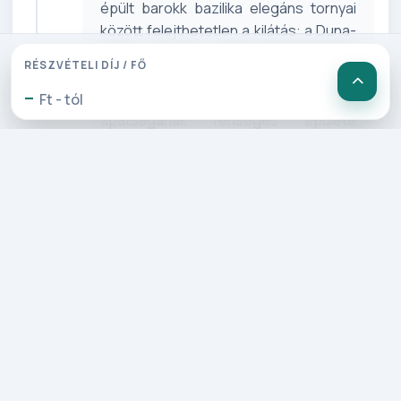
épült barokk bazilika elegáns tornyai
között felejthetetlen a kilátás: a Duna-
völgy csendes, mégis monumentális
RÉSZVÉTELI DÍJ / FŐ
látképe mindenkit elvarázsol. Tovább
-
haladva a Duna mentén Melk bencés
Ft - tól
apátságának fenséges épülete
bukkan fel, mintha egy barokk
mesevilág tárulna elénk. A több mint
900 éve működő monostor aranyozott
termei, híres könyvtára és bazilikája
évszázadok műveltségét és
gazdagságát őrzik — igazi időutazás a
kolostor falai között! A Wachau festői
tája, romantikus falvai és szőlővel
borított lankái pedig tovább fokozzák
az élményt. Napunkat Krems an der
Donau óvárosában folytatjuk, ahol egy
rövid séta során átsétálunk a 15.