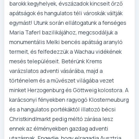
barokk kegyhelyek, évszázadok kincseit őrző
apátságok és hangulatos téli városkák váltják
egymást! Utunk során ellátogatunk a fenséges
Maria Taferl bazilikájához, megcsodáljuk a
monumentális Melki bencés apátság aranyló
termeit, és felfedezzük a Wachau vidékének
mesés településeit. Betérünk Krems
varázslatos adventi vásárába, majd a
történelem és a művészet világába vezet
minket Herzogenburg és Göttweig kolostora. A
karácsonyi fényekben ragyogó Klosterneuburg
és a hangulatos portékáktól illatozó bécsi
Christkindlmarkt pedig méltó zárása lesz
ennek az élményekben gazdag adventi
utazásnak. Engedje, hogy elragadja Ausztria