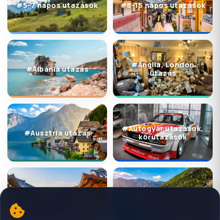
#5-7 napos utazások
#8-15 napos utazások
#Anglia, London
#Albánia utazás
utazás
#Autógyár utazások,
#Ausztria utazás
körutazások
#Ázsia utazás
#Balkán utazások