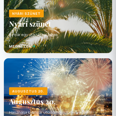
NYÁRI SZÜNET
Nyári szünet
A nyár egy utazással teljes
MEGNÉZEM
AUGUSZTUS 20.
Augusztus 20.
Használja ki a nyár utolsó hosszú hétvégéjét!