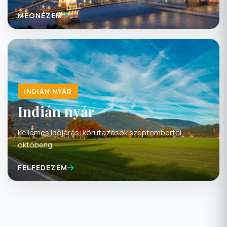
MEGNÉZEM
INDIÁN NYÁR
Indián nyár
Kellemes időjárás, körutazások szeptembertől
októberig.
FELFEDEZEM