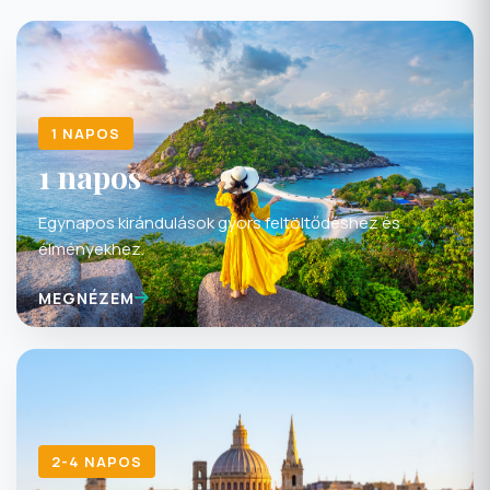
1 NAPOS
1 napos
Egynapos kirándulások gyors feltöltődéshez és
élményekhez.
MEGNÉZEM
2-4 NAPOS