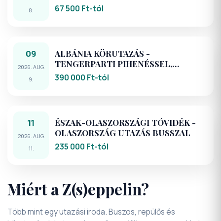
AUTÓBUSSZAL
67 500 Ft-tól
8.
09
ALBÁNIA KÖRUTAZÁS -
TENGERPARTI PIHENÉSSEL,
2026. AUG.
KIRÁNDULÁSOKKAL - REPÜLŐVEL
390 000 Ft-tól
9.
11
ÉSZAK-OLASZORSZÁGI TÓVIDÉK -
OLASZORSZÁG UTAZÁS BUSSZAL
2026. AUG.
235 000 Ft-tól
11.
Miért a Z(s)eppelin?
Több mint egy utazási iroda. Buszos, repülős és