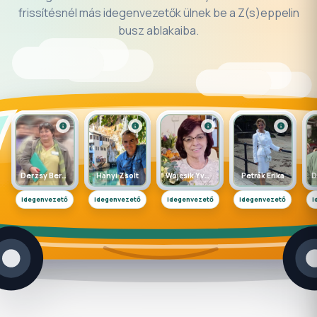
frissítésnél más idegenvezetők ülnek be a Z(s)eppelin
busz ablakaiba.
Derzsy Bernadett
Hanyi Zsolt
Wojcsik Yvette
Petrák Erika
Idegenvezető
Idegenvezető
Idegenvezető
Idegenvezető
I