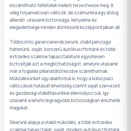
kiszámítható feltételek mellett tervezhesse meg. A
világ folyamatosan változik, de számunkra egy dolog
állandó: utasaink biztonsága, kényelme és
elégedettsége minden döntésünk középpontjában áll.
Többszintű garanciarendszerünk, stabil pénzügyi
hátterünk, saját, korszerű autóbuszflottánk és több
évtizedes szakmai tapasztalatunk együttesen
biztosítják azt a megbízhatóságot, amelyre utasaink
már a foglalás pillanatától kezdve számíthatnak.
Működésünket úgy alakítottuk ki, hogy a külső piaci
változások hatását lehetőség szerint saját szervezeti
és gazdasági stabilitásunkkal ellensúlyozzuk, így
utasaink a lehető legnagyobb biztonságban érezhetik
magukat.
Sikerünk alapja a stabil működés, a több évtizedes
szakmai tapasztalat, saját, modern autóbuszflottánk,