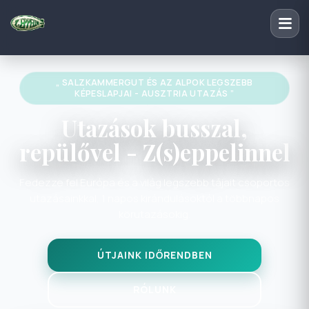
„ ÉSZAK-OLASZORSZÁGI TÓVIDÉK - OLASZORSZÁG
UTAZÁS BUSSZAL ”
Utazások busszal,
repülővel - Z(s)eppelinnel
Fedezze fel Európa és a világ legszebb tájait csoportos
utazásainkkal, 1 napos kirándulásoktól a többnapos
körutazásokig.
ÚTJAINK IDŐRENDBEN
RÓLUNK