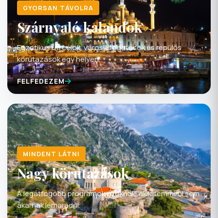
GYORSAN TÁVOLRA
Szárnyaló kalandok
Egzotikus úti célok, városlátogatások és repülős
körutazások egy helyen.
FELFEDEZEM
MINDENT LÁTNI
Nagy körutazások
A legátfogóbb programok azoknak, akik semmiről sem
akarnak lemaradni.