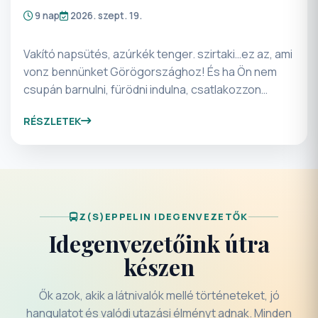
9 nap
2026. szept. 19.
Vakító napsütés, azúrkék tenger. szirtaki…ez az, ami
vonz bennünket Görögországhoz! És ha Ön nem
csupán barnulni, fürödni indulna, csatlakozzon
csoportunkhoz! A pihenésre is jut idő, de a 9 nap
RÉSZLETEK
alatt feltöltődhet valódi értékekkel: egész napos
kirándulásra hívjuk a Meteorákhoz, Verginába,
Thesszalonikibe. Az Olimposzon Zeusz nyomában
járunk! Pihenjen és nézzen szét csodálatos
kulturális emlékhelyeken nyaralásán! Szeretettel
várjuk programunkon.
Z(S)EPPELIN IDEGENVEZETŐK
Idegenvezetőink útra
készen
Ők azok, akik a látnivalók mellé történeteket, jó
hangulatot és valódi utazási élményt adnak. Minden