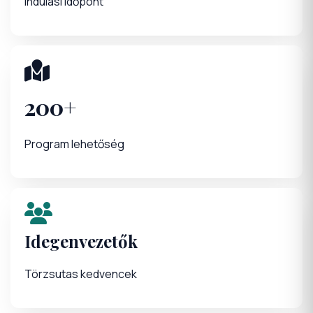
Indulási időpont
200+
Program lehetőség
Idegenvezetők
Törzsutas kedvencek