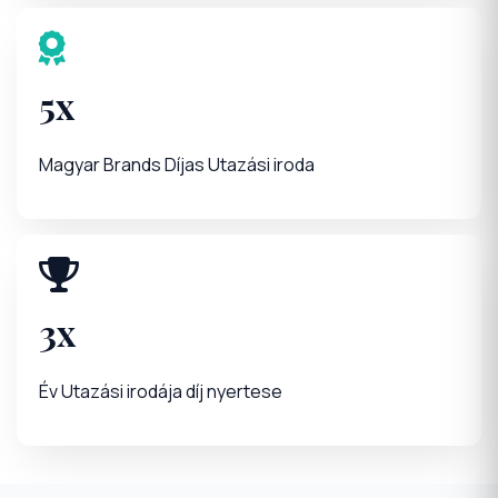
5x
Magyar Brands Díjas Utazási iroda
3x
Év Utazási irodája díj nyertese