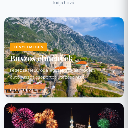
tudja hová.
KÉNYELMESEN
Buszos élmények
Fedezze fel Európa legszebb tájait modern
autóbuszos csoportos utazásainkkal.
FELFEDEZEM