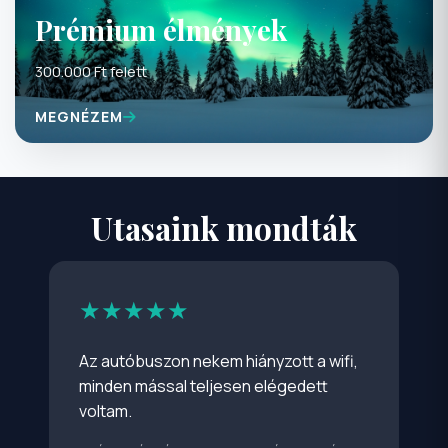
Prémium élmények
300.000 Ft felett
MEGNÉZEM
Utasaink mondták
★★★★★
Az autóbuszon nekem hiányzott a wifi,
minden mással teljesen elégedett
voltam.