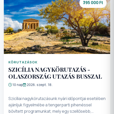
napokat! Jöjjön velünk, és ismerje meg Albánia
395 000 Ft
különleges történelmi emlékhelyeit és napsütötte,
homokos tengerpartját!
KÖRUTAZÁSOK
SZICÍLIA NAGYKÖRUTAZÁS -
OLASZORSZÁG UTAZÁS BUSSZAL
10 nap
2026. szept. 18.
Szicíliai nagykörutazásunk nyári időpontjai esetében
ajánljuk figyelmébe a tengerparti pihenéssel
bővített programunkat, mely egy szellősebb,