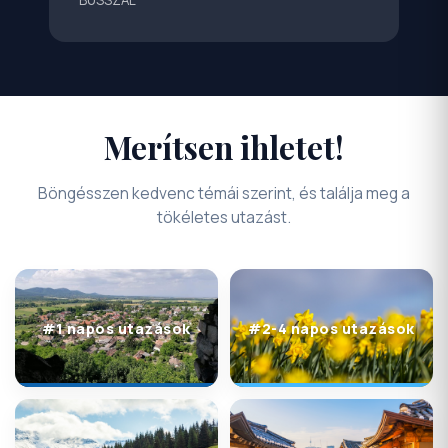
BUSSZAL
Merítsen ihletet!
Böngésszen kedvenc témái szerint, és találja meg a
tökéletes utazást.
#1 napos utazások
#2-4 napos utazások