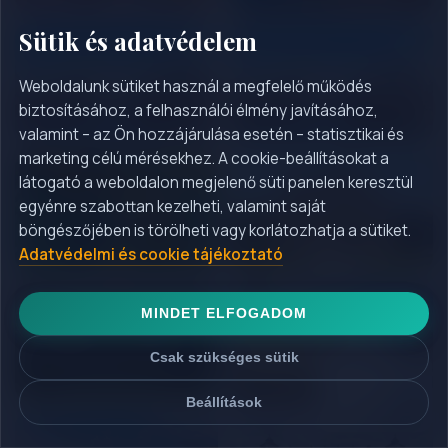
Sütik és adatvédelem
#Belgium utazás
#Benelux körutazás
Weboldalunk sütiket használ a megfelelő működés
biztosításához, a felhasználói élmény javításához,
valamint – az Ön hozzájárulása esetén – statisztikai és
marketing célú mérésekhez. A cookie-beállításokat a
látogató a weboldalon megjelenő süti panelen keresztül
#Bosznia-Hercegovina
egyénre szabottan kezelheti, valamint saját
#Bulgária utazás
utazás
böngészőjében is törölheti vagy korlátozhatja a sütiket.
Adatvédelmi és cookie tájékoztató
MINDET ELFOGADOM
#Buszos utazás
#Buszos utazás
belföldön
Csak szükséges sütik
Beállítások