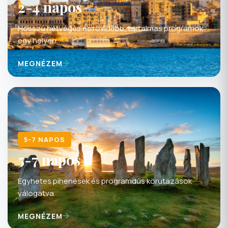
2-4 napos
Hosszú hétvégés és rövidebb, tartalmas programok
egy helyen.
MEGNÉZEM
5-7 NAPOS
5-7 napos
Egyhetes pihenések és programdús körutazások
válogatva.
MEGNÉZEM