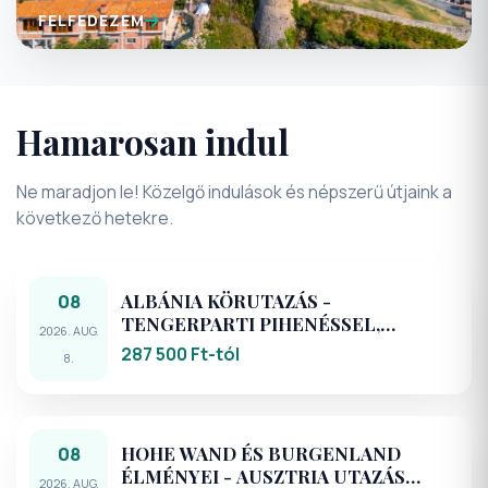
FELFEDEZEM
Hamarosan indul
Ne maradjon le! Közelgő indulások és népszerű útjaink a
következő hetekre.
08
ALBÁNIA KÖRUTAZÁS -
TENGERPARTI PIHENÉSSEL,
2026. AUG.
KIRÁNDULÁSOKKAL
287 500 Ft-tól
8.
08
HOHE WAND ÉS BURGENLAND
ÉLMÉNYEI - AUSZTRIA UTAZÁS
2026. AUG.