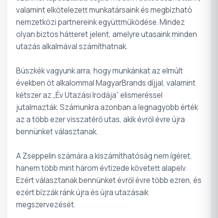
valamint elkötelezett munkatársaink és megbízható
nemzetközi partnereink együttműködése. Mindez
olyan biztos hátteret jelent, amelyre utasaink minden
utazás alkalmával számíthatnak.
Büszkék vagyunk arra, hogy munkánkat az elmúlt
években öt alkalommal MagyarBrands díjjal, valamint
kétszer az „Év Utazási Irodája” elismeréssel
jutalmazták. Számunkra azonban a legnagyobb érték
az a több ezer visszatérő utas, akik évről évre újra
bennünket választanak.
A Zseppelin számára a kiszámíthatóság nem ígéret,
hanem több mint három évtizede követett alapelv.
Ezért választanak bennünket évről évre több ezren, és
ezért bízzák ránk újra és újra utazásaik
megszervezését.