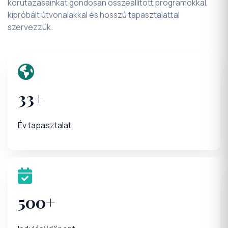
körutazásainkat gondosan összeállított programokkal,
kipróbált útvonalakkal és hosszú tapasztalattal
szervezzük.
33+
Év tapasztalat
500+