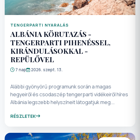
TENGERPARTI NYARALÁS
ALBÁNIA KÖRUTAZÁS -
TENGERPARTI PIHENÉSSEL,
KIRÁNDULÁSOKKAL -
REPÜLŐVEL
7 nap
2026. szept. 13.
Alábbi gyönyörű programunk során a magas
hegyeiről és csodaszép tengerparti vidékeiről híres
Albánia legszebb helyszíneit látogatjuk meg.
Csoportjaink minden kedves résztvevője saját
RÉSZLETEK
belátása és vérmérséklete szerint választhat, hogy
az aktív kikapcsolódásnak vagy a pihentető
tengerparti időtöltésnek szenteli az itt eltöltött