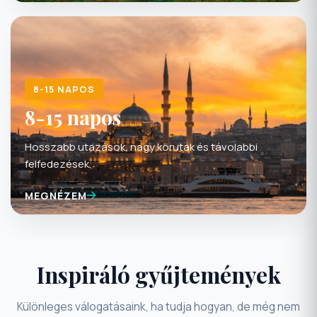
8-15 NAPOS
8-15 napos
Hosszabb utazások, nagy körutak és távolabbi
felfedezések.
MEGNÉZEM
Inspiráló gyűjtemények
Különleges válogatásaink, ha tudja hogyan, de még nem